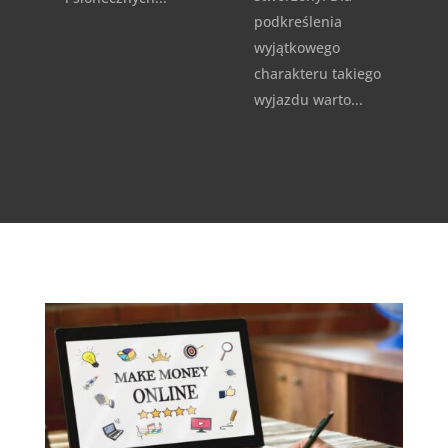
podkreślenia
wyjątkowego
charakteru takiego
wyjazdu warto...