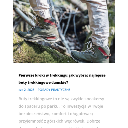
Pierwsze kroki w trekkingu: jak wybrać najlepsze
buty trekkingowe damskie?
cze 2, 2025
|
PORADY PRAKTYCZNE
Buty trekkingowe to nie są zwykłe sneakersy
do spaceru po parku. To inwestycja w Twoje
bezpieczeństwo, komfort i długotrwałą
przyjemność z górskich wędrówek. Dobrze