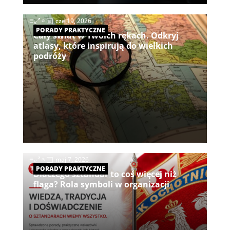
|
cze 19, 2026
PORADY PRAKTYCZNE
Cały świat w Twoich rękach. Odkryj
atlasy, które inspirują do wielkich
podróży
|
maj 7, 2026
PORADY PRAKTYCZNE
Dlaczego sztandar to coś więcej niż
flaga? Rola symboli w organizacji