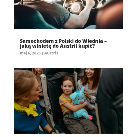
Samochodem z Polski do Wiednia –
jaką winietę do Austrii kupić?
maj 6, 2025
|
Austria