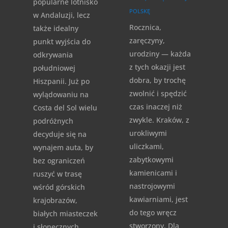
popularne lotnisko
POLSKĘ
w Andaluzji, lecz
Rocznica,
także idealny
zaręczyny,
punkt wyjścia do
urodziny — każda
odkrywania
z tych okazji jest
południowej
dobra, by trochę
Hiszpanii. Już po
zwolnić i spędzić
wylądowaniu na
czas inaczej niż
Costa del Sol wielu
zwykle. Kraków, z
podróżnych
urokliwymi
decyduje się na
uliczkami,
wynajem auta, by
zabytkowymi
bez ograniczeń
kamienicami i
ruszyć w trasę
nastrojowymi
wśród górskich
kawiarniami, jest
krajobrazów,
do tego wręcz
białych miasteczek
stworzony. Dla
i słonecznych...