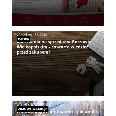
|
mar 19, 2026
Polska
Mieszkania na sprzedaż w Gorzowie
Wielkopolskim – co warto wiedzieć
przed zakupem?
|
sty 29, 2026
ZIMOWE WAKACJE
Zimowy wyjazd autokarem – jak umilić