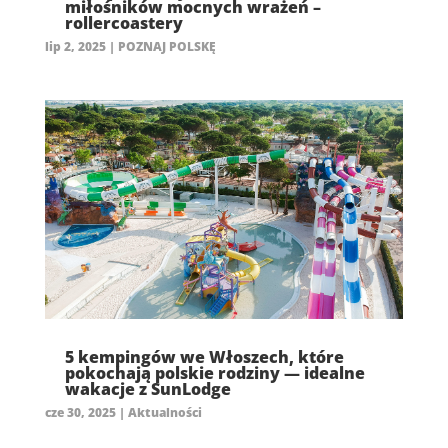
miłośników mocnych wrażeń –
rollercoastery
lip 2, 2025
|
POZNAJ POLSKĘ
5 kempingów we Włoszech, które
pokochają polskie rodziny — idealne
wakacje z SunLodge
cze 30, 2025
|
Aktualności