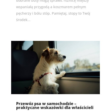
dobrane buty mogą sprawić różnicę między
wspaniałą przygodą a koszmarem pełnym
pęcherzy i bólu stóp. Pamiętaj, stopy to Twój
środek...
Przewóz psa w samochodzie –
praktyczne wskazówki dla właścicieli