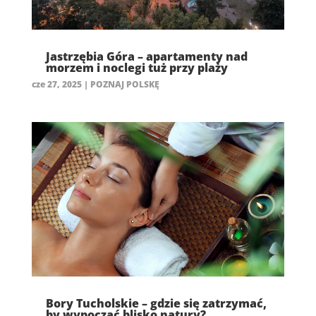
Jastrzębia Góra – apartamenty nad
morzem i noclegi tuż przy plaży
cze 27, 2025
|
POZNAJ POLSKĘ
Bory Tucholskie – gdzie się zatrzymać,
by wypocząć blisko natury?