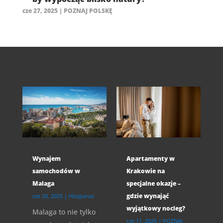
cze 27, 2025
|
POZNAJ POLSKĘ
Wynajem
Apartamenty w
samochodów w
Krakowie na
Malaga
specjalne okazje –
gdzie wynająć
cze 20, 2025
|
Hiszpania
wyjątkowy nocleg?
Malaga to nie tylko
cze 11, 2025
|
POZNAJ