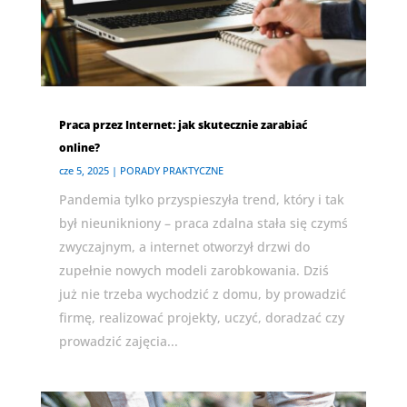
Praca przez Internet: jak skutecznie zarabiać
online?
cze 5, 2025
|
PORADY PRAKTYCZNE
Pandemia tylko przyspieszyła trend, który i tak
był nieunikniony – praca zdalna stała się czymś
zwyczajnym, a internet otworzył drzwi do
zupełnie nowych modeli zarobkowania. Dziś
już nie trzeba wychodzić z domu, by prowadzić
firmę, realizować projekty, uczyć, doradzać czy
prowadzić zajęcia...