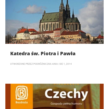
Katedra św. Piotra i Pawła
UTWORZONE PRZEZ
PODRÓŻNICZKA ANIA
|
SIE 1, 2014