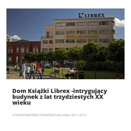
Dom Książki Librex -intrygujący
budynek z lat trzydziestych XX
wieku
UTWORZONE PRZEZ
PODRÓŻNICZKA ANIA
|
SIE 1, 2014