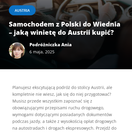
AUSTRIA
Samochodem z Polski do Wiednia
– jaką winietę do Austrii kupić?
Podróżniczka Ania
6 maja, 2025
Planujesz ekscytującą podróż do stolicy Austrii, ale
kompletnie nie wiesz, jak się do niej przygotować?
Musisz przede wszystkim zapoznać się z
obowiązującymi przepisami ruchu drogowego,
wymogami dotyczącymi posiadanych dokumentów
podczas jazdy, a także z wysokością opłat drogowych
na autostradach i drogach ekspresowych. Przejdź do