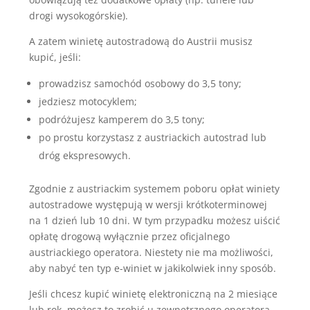
drogi wysokogórskie).
A zatem winietę autostradową do Austrii musisz
kupić, jeśli:
prowadzisz samochód osobowy do 3,5 tony;
jedziesz motocyklem;
podróżujesz kamperem do 3,5 tony;
po prostu korzystasz z austriackich autostrad lub
dróg ekspresowych.
Zgodnie z austriackim systemem poboru opłat winiety
autostradowe występują w wersji krótkoterminowej
na 1 dzień lub 10 dni. W tym przypadku możesz uiścić
opłatę drogową wyłącznie przez oficjalnego
austriackiego operatora. Niestety nie ma możliwości,
aby nabyć ten typ e-winiet w jakikolwiek inny sposób.
Jeśli chcesz kupić winietę elektroniczną na 2 miesiące
lub rok, możesz to zrobić u zewnętrznego operatora.