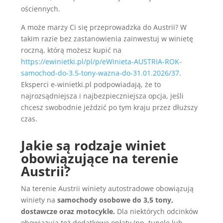
ościennych.
A może marzy Ci się przeprowadzka do Austrii? W
takim razie bez zastanowienia zainwestuj w winietę
roczną, którą możesz kupić na
https://ewinietki.pl/pl/p/eWinieta-AUSTRIA-ROK-
samochod-do-3.5-tony-wazna-do-31.01.2026/37
.
Eksperci e-winietki.pl podpowiadają, że to
najrozsądniejsza i najbezpieczniejsza opcja, jeśli
chcesz swobodnie jeździć po tym kraju przez dłuższy
czas.
Jakie są rodzaje winiet
obowiązujące na terenie
Austrii?
Na terenie Austrii winiety autostradowe obowiązują
winiety na
samochody osobowe do 3,5 tony,
dostawcze oraz motocykle.
Dla niektórych odcinków
obowiązują też dodatkowe opłaty (np. tunele lub