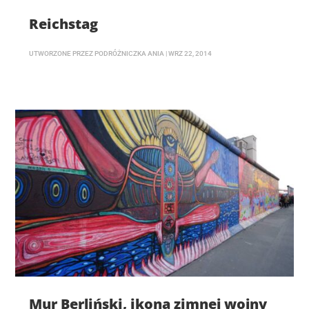
Reichstag
UTWORZONE PRZEZ
PODRÓŻNICZKA ANIA
|
WRZ 22, 2014
Mur Berliński, ikona zimnej wojny