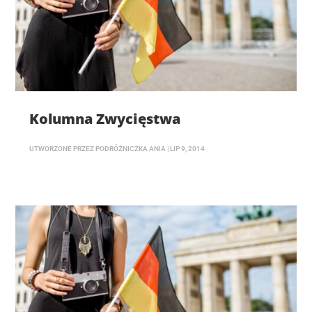
Kolumna Zwycięstwa
UTWORZONE PRZEZ
PODRÓŻNICZKA ANIA
|
LIP 9, 2014