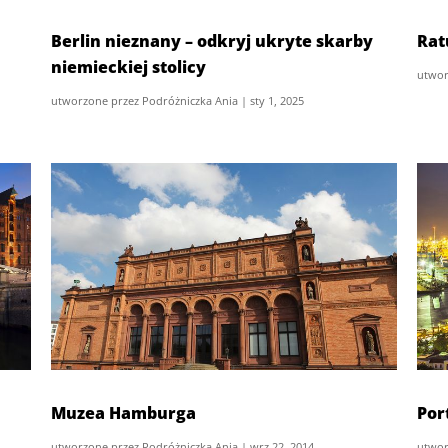
Berlin nieznany – odkryj ukryte skarby
Rat
niemieckiej stolicy
utwor
utworzone przez
Podróżniczka Ania
|
sty 1, 2025
Muzea Hamburga
Por
utworzone przez
Podróżniczka Ania
|
wrz 22, 2014
utwor