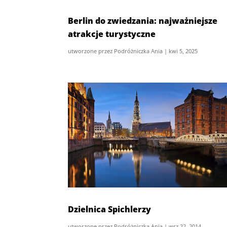
Berlin do zwiedzania: najważniejsze
atrakcje turystyczne
utworzone przez
Podróżniczka Ania
|
kwi 5, 2025
Dzielnica Spichlerzy
utworzone przez
Podróżniczka Ania
|
wrz 22, 2014