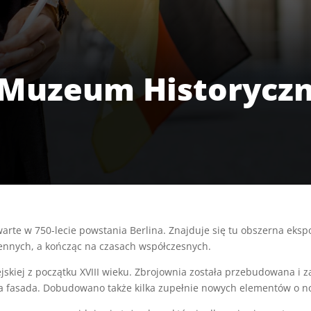
 Muzeum Historycz
rte w 750-lecie powstania Berlina. Znajduje się tu obszerna ekspo
ennych, a kończąc na czasach współczesnych.
skiej z początku XVIII wieku. Zbrojownia została przebudowana 
bna fasada. Dobudowano także kilka zupełnie nowych elementów o 