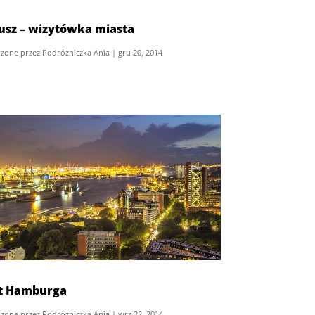
usz – wizytówka miasta
zone przez
Podróżniczka Ania
|
gru 20, 2014
t Hamburga
zone przez
Podróżniczka Ania
|
wrz 22, 2014