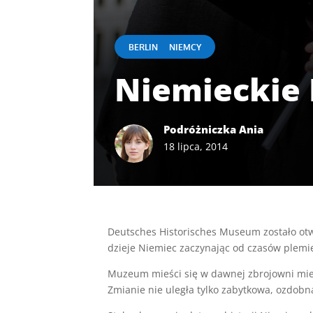
|
BERLIN
NIEMCY
Niemieckie
Podróżniczka Ania
18 lipca, 2014
Deutsches Historisches Museum zostało otwa
dzieje Niemiec zaczynając od czasów plemi
Muzeum mieści się w dawnej zbrojowni miej
Zmianie nie uległa tylko zabytkowa, ozdo