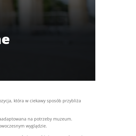
ne
zycja, która w ciekawy sposób przybliża
i zaadaptowana na potrzeby muzeum.
nowoczesnym wyglądzie.