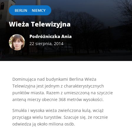
|
BERLIN
NIEMCY
Wieża Telewizyjna
Podróżniczka Ania
22 sierpnia, 2014
Dominująca nad budynkami Berlina Wieża
Telewizyjna jest jednym z charakterystycznych
punktów miasta. Razem z umieszczoną na szyczcie
anteną mierzy obecnie 368 metrów wysokości.
Smukła i wysoka wieża zwieńczona kulą, wciąż
przyciąga wielu turystów. Szacuje się, że rocznie
odwiedza ją około miliona osób.