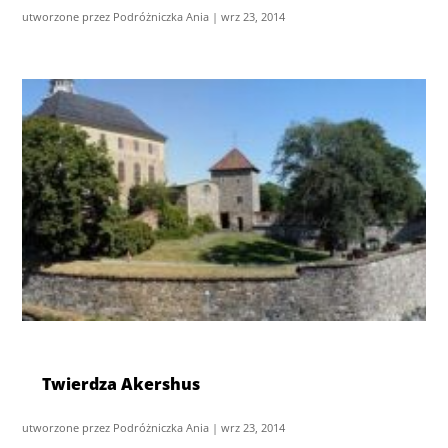
utworzone przez
Podróżniczka Ania
|
wrz 23, 2014
Twierdza Akershus
utworzone przez
Podróżniczka Ania
|
wrz 23, 2014