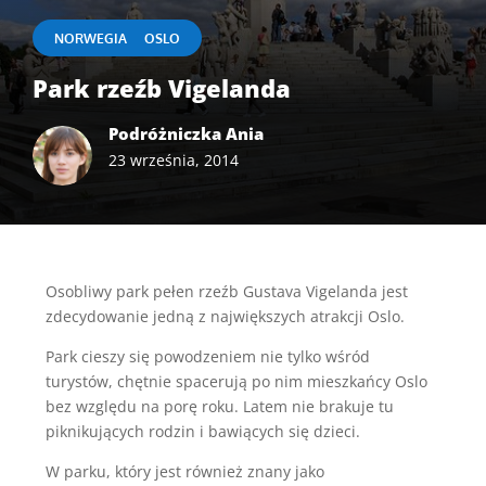
|
NORWEGIA
OSLO
Park rzeźb Vigelanda
Podróżniczka Ania
23 września, 2014
Osobliwy park pełen rzeźb Gustava Vigelanda jest
zdecydowanie jedną z największych atrakcji Oslo.
Park cieszy się powodzeniem nie tylko wśród
turystów, chętnie spacerują po nim mieszkańcy Oslo
bez względu na porę roku. Latem nie brakuje tu
piknikujących rodzin i bawiących się dzieci.
W parku, który jest również znany jako