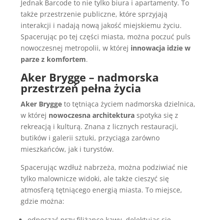
Jednak Barcode to nie tylko biura i apartamenty. To
także przestrzenie publiczne, które sprzyjają
interakcji i nadają nową jakość miejskiemu życiu.
Spacerując po tej części miasta, można poczuć puls
nowoczesnej metropolii, w której
innowacja idzie w
parze z komfortem
.
Aker Brygge – nadmorska
przestrzeń pełna życia
Aker Brygge
to tętniąca życiem nadmorska dzielnica,
w której
nowoczesna architektura
spotyka się z
rekreacją i kulturą. Znana z licznych restauracji,
butików i galerii sztuki, przyciąga zarówno
mieszkańców, jak i turystów.
Spacerując wzdłuż nabrzeża, można podziwiać nie
tylko malownicze widoki, ale także cieszyć się
atmosferą tętniącego energią miasta. To miejsce,
gdzie można:
odpocząć przy filiżance kawy, delektując się