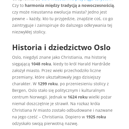
Czy to
harmonia między tradycją a nowoczesnością
,
czy może nieustanna ewolucja miasta? Jedno jest
pewne – każdy, kto tu przyjedzie, znajdzie coś, co go
zaintryguje i zainspiruje do dalszego odkrywania tej
niezwykłej stolicy.
Historia i dziedzictwo Oslo
Oslo, niegdyś znane jako Christiania, ma historię
sięgającą
1048 roku
, kiedy to król Harald Hardråde
założył miasto. Przez wieki przechodziło liczne
przemiany, które ukształtowały jego dzisiejszy
charakter. W
1299 roku
, po przeniesieniu stolicy z
Bergen, Oslo stało się politycznym i kulturalnym
centrum Norwegii. Jednak w
1624 roku
wielki pożar
niemal doszczętnie je strawił. Na rozkaz króla
Christiana IV miasto zostało odbudowane i nazwane
na jego cześć – Christiania. Dopiero w
1925 roku
odzyskało swoją pierwotną nazwę.