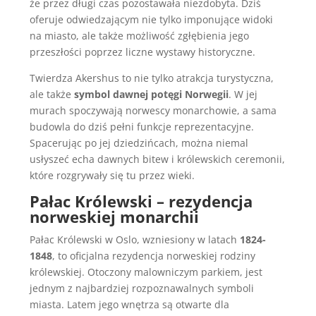
że przez długi czas pozostawała niezdobyta. Dziś
oferuje odwiedzającym nie tylko imponujące widoki
na miasto, ale także możliwość zgłębienia jego
przeszłości poprzez liczne wystawy historyczne.
Twierdza Akershus to nie tylko atrakcja turystyczna,
ale także
symbol dawnej potęgi Norwegii
. W jej
murach spoczywają norwescy monarchowie, a sama
budowla do dziś pełni funkcje reprezentacyjne.
Spacerując po jej dziedzińcach, można niemal
usłyszeć echa dawnych bitew i królewskich ceremonii,
które rozgrywały się tu przez wieki.
Pałac Królewski – rezydencja
norweskiej monarchii
Pałac Królewski w Oslo, wzniesiony w latach
1824-
1848
, to oficjalna rezydencja norweskiej rodziny
królewskiej. Otoczony malowniczym parkiem, jest
jednym z najbardziej rozpoznawalnych symboli
miasta. Latem jego wnętrza są otwarte dla