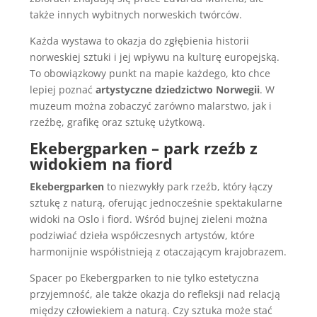
także innych wybitnych norweskich twórców.
Każda wystawa to okazja do zgłębienia historii
norweskiej sztuki i jej wpływu na kulturę europejską.
To obowiązkowy punkt na mapie każdego, kto chce
lepiej poznać
artystyczne dziedzictwo Norwegii
. W
muzeum można zobaczyć zarówno malarstwo, jak i
rzeźbę, grafikę oraz sztukę użytkową.
Ekebergparken – park rzeźb z
widokiem na fiord
Ekebergparken
to niezwykły park rzeźb, który łączy
sztukę z naturą, oferując jednocześnie spektakularne
widoki na Oslo i fiord. Wśród bujnej zieleni można
podziwiać dzieła współczesnych artystów, które
harmonijnie współistnieją z otaczającym krajobrazem.
Spacer po Ekebergparken to nie tylko estetyczna
przyjemność, ale także okazja do refleksji nad relacją
między człowiekiem a naturą. Czy sztuka może stać