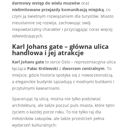
darmowy wstęp do wielu muzeów
oraz
nielimitowane przejazdy komunikacją miejską
, co
czyni ją świetnym rozwiązaniem dla turystów. Miasto
nieustannie się rozwija, zachowując swój
niepowtarzalny charakter i przyciągając coraz więcej
odwiedzających.
Karl Johans gate – główna ulica
handlowa i jej atrakcje
Karl Johans gate
to serce Oslo – reprezentacyjna ulica
łącząca
Pałac Królewski
z
dworcem centralnym
. To
miejsce, gdzie historia spotyka się z nowoczesnością,
a eleganckie budynki sąsiadują z modnymi butikami i
przytulnymi kawiarniami.
Spacerując tą ulicą, można nie tylko podziwiać
architekturę, ale także poczuć puls miasta, które tętni
życiem o każdej porze roku. To nie tylko raj dla
miłośników zakupów, ale także przestrzeń pełna
wydarzeń kulturalnych: