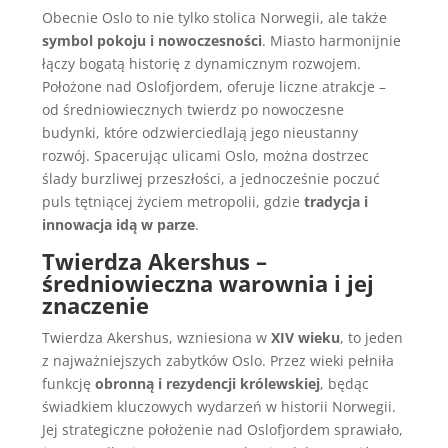
Obecnie Oslo to nie tylko stolica Norwegii, ale także
symbol pokoju i nowoczesności
. Miasto harmonijnie
łączy bogatą historię z dynamicznym rozwojem.
Położone nad Oslofjordem, oferuje liczne atrakcje –
od średniowiecznych twierdz po nowoczesne
budynki, które odzwierciedlają jego nieustanny
rozwój. Spacerując ulicami Oslo, można dostrzec
ślady burzliwej przeszłości, a jednocześnie poczuć
puls tętniącej życiem metropolii, gdzie
tradycja i
innowacja idą w parze
.
Twierdza Akershus –
średniowieczna warownia i jej
znaczenie
Twierdza Akershus, wzniesiona w
XIV wieku
, to jeden
z najważniejszych zabytków Oslo. Przez wieki pełniła
funkcję
obronną i rezydencji królewskiej
, będąc
świadkiem kluczowych wydarzeń w historii Norwegii.
Jej strategiczne położenie nad Oslofjordem sprawiało,