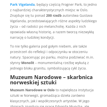
Park Vigelanda
, będący częścią Frogner Park, to jedno
z najbardziej charakterystycznych miejsc w Oslo.
Znajduje się tu ponad
200 rzeźb
autorstwa Gustava
Vigelanda, przedstawiających różne aspekty ludzkiego
życia – od radości po melancholię. Każda z nich
opowiada własną historię, a razem tworzą niezwykłą
narrację o ludzkiej kondycji.
To nie tylko galeria pod gołym niebem, ale także
przestrzeń do refleksji i odpoczynku w otoczeniu
natury. Spacerując po parku, można podziwiać m.in.
słynny
Monolit
– monumentalną rzeźbę wykutą z
jednego bloku granitu, symbolizującą cykl życia.
Muzeum Narodowe – skarbnica
norweskiej sztuki
Muzeum Narodowe w Oslo
to największa instytucja
sztuki w Norwegii, gromadząca dzieła zarówno
klasycznych, jak i współczesnych artystów. W jego
zbiorach znajdują się prace Edvarda Muncha, ale