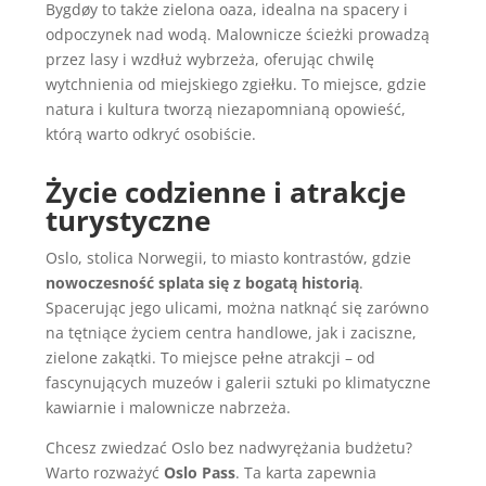
Bygdøy to także zielona oaza, idealna na spacery i
odpoczynek nad wodą. Malownicze ścieżki prowadzą
przez lasy i wzdłuż wybrzeża, oferując chwilę
wytchnienia od miejskiego zgiełku. To miejsce, gdzie
natura i kultura tworzą niezapomnianą opowieść,
którą warto odkryć osobiście.
Życie codzienne i atrakcje
turystyczne
Oslo, stolica Norwegii, to miasto kontrastów, gdzie
nowoczesność splata się z bogatą historią
.
Spacerując jego ulicami, można natknąć się zarówno
na tętniące życiem centra handlowe, jak i zaciszne,
zielone zakątki. To miejsce pełne atrakcji – od
fascynujących muzeów i galerii sztuki po klimatyczne
kawiarnie i malownicze nabrzeża.
Chcesz zwiedzać Oslo bez nadwyrężania budżetu?
Warto rozważyć
Oslo Pass
. Ta karta zapewnia