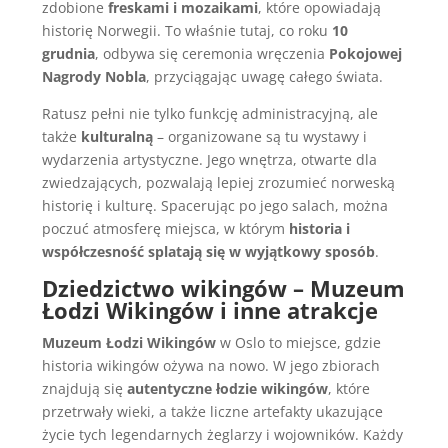
zdobione
freskami i mozaikami
, które opowiadają
historię Norwegii. To właśnie tutaj, co roku
10
grudnia
, odbywa się ceremonia wręczenia
Pokojowej
Nagrody Nobla
, przyciągając uwagę całego świata.
Ratusz pełni nie tylko funkcję administracyjną, ale
także
kulturalną
– organizowane są tu wystawy i
wydarzenia artystyczne. Jego wnętrza, otwarte dla
zwiedzających, pozwalają lepiej zrozumieć norweską
historię i kulturę. Spacerując po jego salach, można
poczuć atmosferę miejsca, w którym
historia i
współczesność splatają się w wyjątkowy sposób
.
Dziedzictwo wikingów – Muzeum
Łodzi Wikingów i inne atrakcje
Muzeum Łodzi Wikingów
w Oslo to miejsce, gdzie
historia wikingów ożywa na nowo. W jego zbiorach
znajdują się
autentyczne łodzie wikingów
, które
przetrwały wieki, a także liczne artefakty ukazujące
życie tych legendarnych żeglarzy i wojowników. Każdy