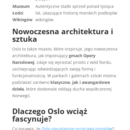
Muzeum
Autentyczne statki sprzed ponad tysiąca
Łodzi
lat, ukazujące historię morskich podbojów
Wikingów
wikingów.
Nowoczesna architektura i
sztuka
Oslo to także miasto, które inspiruje. Jego nowoczesna
architektura, jak imponujący
gmach Opery
Narodowej
, zdaje się wyrastać prosto z wód fiordu,
zachwycając odwiedzających swoją formą i
funkcjonalnością. W parkach i galeriach sztuki można
podziwiać zarówno
klasyczne, jak i awangardowe
dzieła
, które doskonale oddają ducha współczesnej
Norwegii.
Dlaczego Oslo wciąż
fascynuje?
Co sprawia, że
Oslo nieustannie przyciąga turystów
?