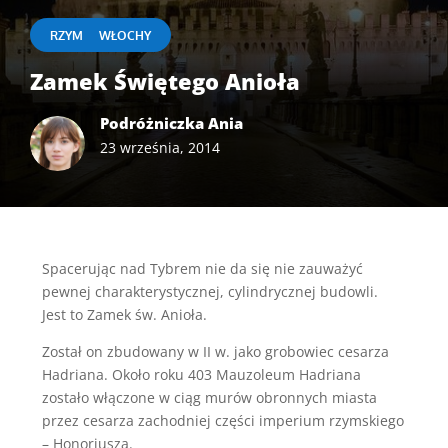
|
RZYM
WŁOCHY
Zamek Świętego Anioła
Podróżniczka Ania
23 września, 2014
Spacerując nad Tybrem nie da się nie zauważyć
pewnej charakterystycznej, cylindrycznej budowli.
Jest to Zamek św. Anioła.
Został on zbudowany w II w. jako grobowiec cesarza
Hadriana. Około roku 403 Mauzoleum Hadriana
zostało włączone w ciąg murów obronnych miasta
przez cesarza zachodniej części imperium rzymskiego
– Honoriusza.