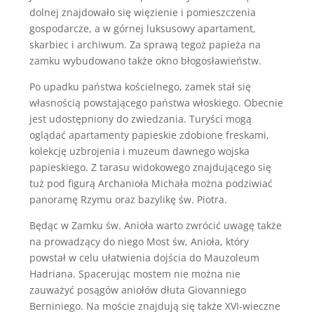
dolnej znajdowało się więzienie i pomieszczenia
gospodarcze, a w górnej luksusowy apartament,
skarbiec i archiwum. Za sprawą tegoż papieża na
zamku wybudowano także okno błogosławieństw.
Po upadku państwa kościelnego, zamek stał się
własnością powstającego państwa włoskiego. Obecnie
jest udostępniony do zwiedzania. Turyści mogą
oglądać apartamenty papieskie zdobione freskami,
kolekcję uzbrojenia i muzeum dawnego wojska
papieskiego. Z tarasu widokowego znajdującego się
tuż pod figurą Archanioła Michała można podziwiać
panoramę Rzymu oraz bazylikę św. Piotra.
Będąc w Zamku św. Anioła warto zwrócić uwagę także
na prowadzący do niego Most św, Anioła, który
powstał w celu ułatwienia dojścia do Mauzoleum
Hadriana. Spacerując mostem nie można nie
zauważyć posągów aniołów dłuta Giovanniego
Berniniego. Na moście znajdują się także XVI-wieczne