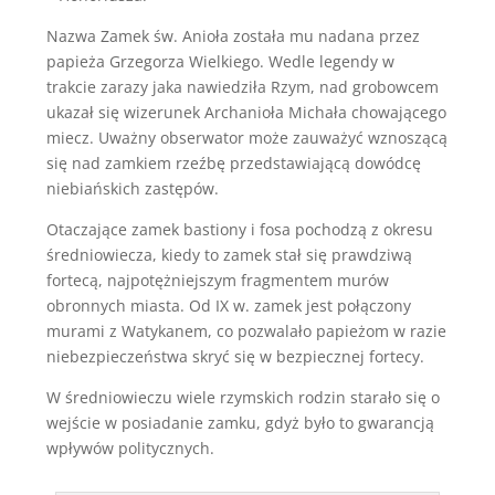
Nazwa Zamek św. Anioła została mu nadana przez
papieża Grzegorza Wielkiego. Wedle legendy w
trakcie zarazy jaka nawiedziła Rzym, nad grobowcem
ukazał się wizerunek Archanioła Michała chowającego
miecz. Uważny obserwator może zauważyć wznoszącą
się nad zamkiem rzeźbę przedstawiającą dowódcę
niebiańskich zastępów.
Otaczające zamek bastiony i fosa pochodzą z okresu
średniowiecza, kiedy to zamek stał się prawdziwą
fortecą, najpotężniejszym fragmentem murów
obronnych miasta. Od IX w. zamek jest połączony
murami z Watykanem, co pozwalało papieżom w razie
niebezpieczeństwa skryć się w bezpiecznej fortecy.
W średniowieczu wiele rzymskich rodzin starało się o
wejście w posiadanie zamku, gdyż było to gwarancją
wpływów politycznych.