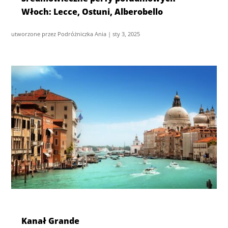
Włoch: Lecce, Ostuni, Alberobello
utworzone przez
Podróżniczka Ania
|
sty 3, 2025
Kanał Grande