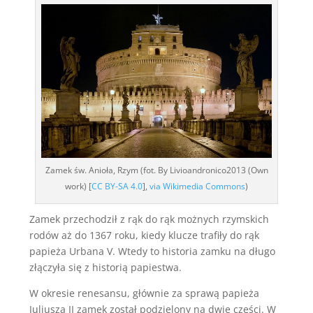
Zamek św. Anioła, Rzym (fot. By Livioandronico2013 (Own
work) [
CC BY-SA 4.0
],
via Wikimedia Commons
)
Zamek przechodził z rąk do rąk możnych rzymskich
rodów aż do 1367 roku, kiedy klucze trafiły do rąk
papieża Urbana V. Wtedy to historia zamku na długo
złączyła się z historią papiestwa.
W okresie renesansu, głównie za sprawą papieża
Juliusza II zamek został podzielony na dwie części. W