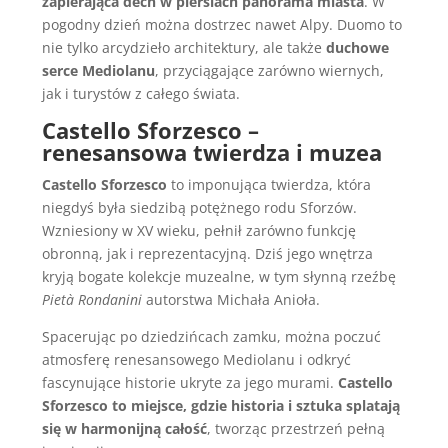
zapierająca dech w piersiach panorama miasta
. W
pogodny dzień można dostrzec nawet Alpy. Duomo to
nie tylko arcydzieło architektury, ale także
duchowe
serce Mediolanu
, przyciągające zarówno wiernych,
jak i turystów z całego świata.
Castello Sforzesco –
renesansowa twierdza i muzea
Castello Sforzesco
to imponująca twierdza, która
niegdyś była siedzibą potężnego rodu Sforzów.
Wzniesiony w XV wieku, pełnił zarówno funkcję
obronną, jak i reprezentacyjną. Dziś jego wnętrza
kryją bogate kolekcje muzealne, w tym słynną rzeźbę
Pietà Rondanini
autorstwa Michała Anioła.
Spacerując po dziedzińcach zamku, można poczuć
atmosferę renesansowego Mediolanu i odkryć
fascynujące historie ukryte za jego murami.
Castello
Sforzesco to miejsce, gdzie historia i sztuka splatają
się w harmonijną całość
, tworząc przestrzeń pełną