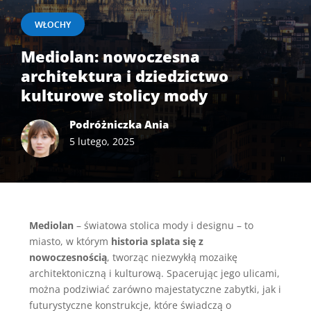
WŁOCHY
Mediolan: nowoczesna
architektura i dziedzictwo
kulturowe stolicy mody
Podróżniczka Ania
5 lutego, 2025
Mediolan
– światowa stolica mody i designu – to
miasto, w którym
historia splata się z
nowoczesnością
, tworząc niezwykłą mozaikę
architektoniczną i kulturową. Spacerując jego ulicami,
można podziwiać zarówno majestatyczne zabytki, jak i
futurystyczne konstrukcje, które świadczą o