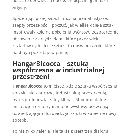
obraz to opowieść o epoce, emocjach i geniuszu
artysty.
Spacerując po jej salach, można niemal usłyszeć
szepty przeszłości i poczuć, jak wielkie dzieła sztuki
inspirowały kolejne pokolenia twórców. Bezpośrednie
obcowanie z arcydziełami, które przez wieki
kształtowały historię sztuki, to doświadczenie, które
na długo pozostaje w pamięci.
HangarBicocca – sztuka
współczesna w industrialnej
przestrzeni
HangarBicocca
to miejsce, gdzie sztuka współczesna
spotyka się z surową, industrialną przestrzenią,
tworząc niepowtarzalny klimat. Monumentalne
instalacje i eksperymentalne wystawy pozwalają
odwiedzającym doświadczyć sztuki w zupełnie nowy
sposób.
To nie tylko galeria, ale także przestrzeń dialogu