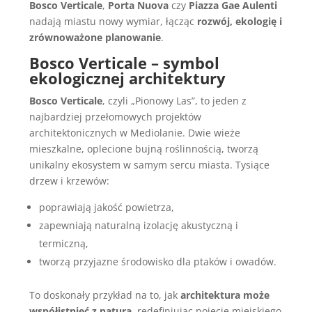
Bosco Verticale
,
Porta Nuova
czy
Piazza Gae Aulenti
nadają miastu nowy wymiar, łącząc
rozwój, ekologię i
zrównoważone planowanie
.
Bosco Verticale – symbol
ekologicznej architektury
Bosco Verticale
, czyli „Pionowy Las”, to jeden z
najbardziej przełomowych projektów
architektonicznych w Mediolanie. Dwie wieże
mieszkalne, oplecione bujną roślinnością, tworzą
unikalny ekosystem w samym sercu miasta. Tysiące
drzew i krzewów:
poprawiają jakość powietrza,
zapewniają naturalną izolację akustyczną i
termiczną,
tworzą przyjazne środowisko dla ptaków i owadów.
To doskonały przykład na to, jak
architektura może
współistnieć z naturą
, redefiniując pojęcie miejskiego