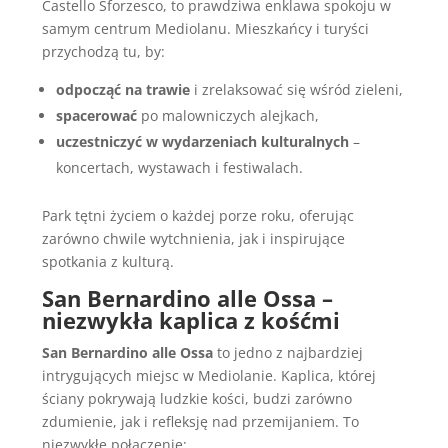
Castello Sforzesco, to prawdziwa enklawa spokoju w
samym centrum Mediolanu. Mieszkańcy i turyści
przychodzą tu, by:
odpocząć na trawie
i zrelaksować się wśród zieleni,
spacerować
po malowniczych alejkach,
uczestniczyć w wydarzeniach kulturalnych
–
koncertach, wystawach i festiwalach.
Park tętni życiem o każdej porze roku, oferując
zarówno chwile wytchnienia, jak i inspirujące
spotkania z kulturą.
San Bernardino alle Ossa –
niezwykła kaplica z kośćmi
San Bernardino alle Ossa
to jedno z najbardziej
intrygujących miejsc w Mediolanie. Kaplica, której
ściany pokrywają ludzkie kości, budzi zarówno
zdumienie, jak i refleksję nad przemijaniem. To
niezwykłe połączenie: