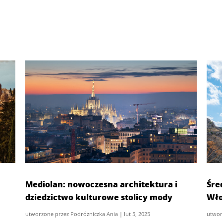
Mediolan: nowoczesna architektura i
Śre
dziedzictwo kulturowe stolicy mody
Wło
utworzone przez
Podróżniczka Ania
|
lut 5, 2025
utwor