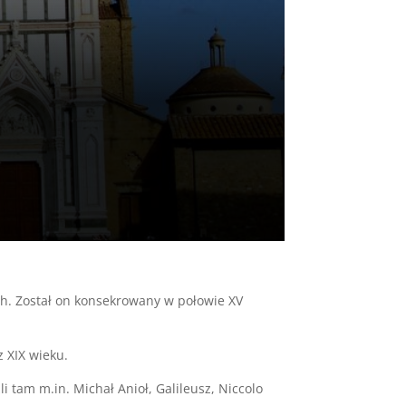
ech. Został on konsekrowany w połowie XV
z XIX wieku.
 tam m.in. Michał Anioł, Galileusz, Niccolo