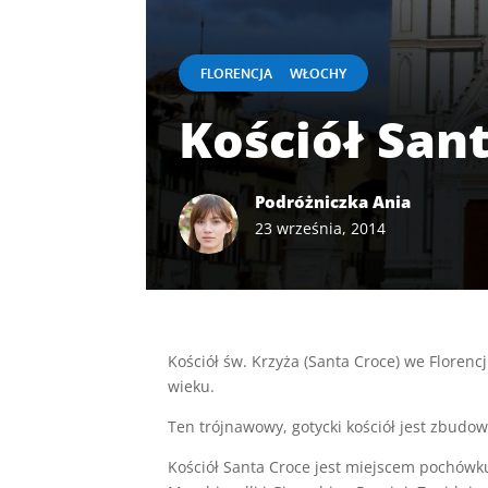
|
FLORENCJA
WŁOCHY
Kościół San
Podróżniczka Ania
23 września, 2014
Kościół św. Krzyża (Santa Croce) we Florenc
wieku.
Ten trójnawowy, gotycki kościół jest zbudow
Kościół Santa Croce jest miejscem pochówku