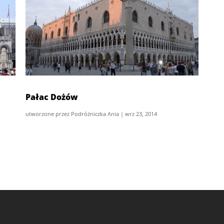
Pałac Dożów
utworzone przez
Podróżniczka Ania
|
wrz 23, 2014