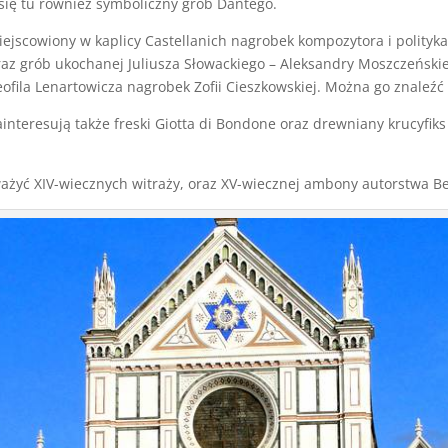
 się tu również symboliczny grób Dantego.
ejscowiony w kaplicy Castellanich nagrobek kompozytora i polityka
az grób ukochanej Juliusza Słowackiego – Aleksandry Moszczeńskiej
fila Lenartowicza nagrobek Zofii Cieszkowskiej. Można go znaleźć 
nteresują także freski Giotta di Bondone oraz drewniany krucyfiks
ważyć XIV-wiecznych witraży, oraz XV-wiecznej ambony autorstwa B