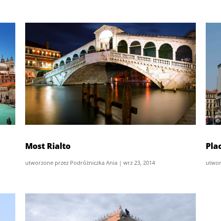
Most Rialto
Pla
utworzone przez
Podróżniczka Ania
|
wrz 23, 2014
utwor