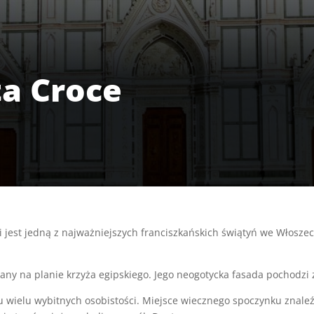
ta Croce
ji jest jedną z najważniejszych franciszkańskich świątyń we Włosz
any na planie krzyża egipskiego. Jego neogotycka fasada pochodzi 
 wielu wybitnych osobistości. Miejsce wiecznego spoczynku znaleźli