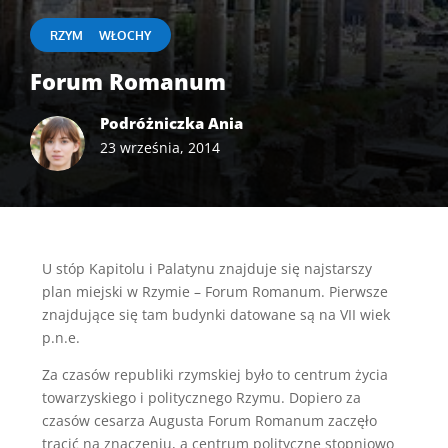
|
RZYM
WŁOCHY
Forum Romanum
Podróżniczka Ania
23 września, 2014
U stóp Kapitolu i Palatynu znajduje się najstarszy
plan miejski w Rzymie – Forum Romanum. Pierwsze
znajdujące się tam budynki datowane są na VII wiek
p.n.e.
Za czasów republiki rzymskiej było to centrum życia
towarzyskiego i politycznego Rzymu. Dopiero za
czasów cesarza Augusta Forum Romanum zaczęło
tracić na znaczeniu, a centrum polityczne stopniowo