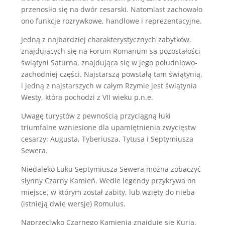
przenosiło się na dwór cesarski. Natomiast zachowało
ono funkcje rozrywkowe, handlowe i reprezentacyjne.
Jedną z najbardziej charakterystycznych zabytków,
znajdujących się na Forum Romanum są pozostałości
świątyni Saturna, znajdująca się w jego południowo-
zachodniej części. Najstarszą powstałą tam świątynią,
i jedną z najstarszych w całym Rzymie jest świątynia
Westy, która pochodzi z VII wieku p.n.e.
Uwagę turystów z pewnością przyciągną łuki
triumfalne wzniesione dla upamiętnienia zwycięstw
cesarzy: Augusta, Tyberiusza, Tytusa i Septymiusza
Sewera.
Niedaleko Łuku Septymiusza Sewera można zobaczyć
słynny Czarny Kamień. Wedle legendy przykrywa on
miejsce, w którym został zabity, lub wzięty do nieba
(istnieją dwie wersje) Romulus.
Naprzeciwko Czarnego Kamienia znajduje się Kuria,