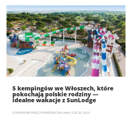
5 kempingów we Włoszech, które
pokochają polskie rodziny —
idealne wakacje z SunLodge
UTWORZONE PRZEZ
PODRÓŻNICZKA ANIA
|
CZE 30, 2025