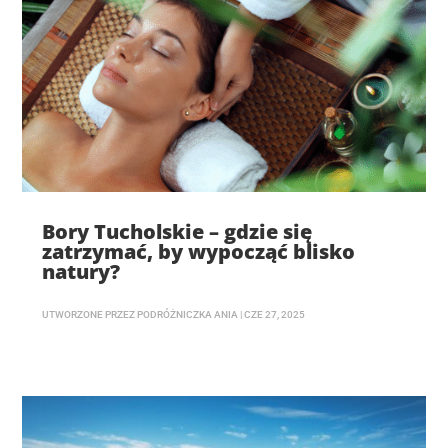
Bory Tucholskie – gdzie się
zatrzymać, by wypocząć blisko
natury?
UTWORZONE PRZEZ
PODRÓŻNICZKA ANIA
|
CZE 27, 2025