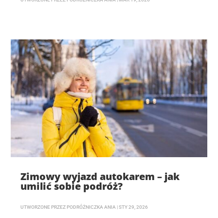
Zimowy wyjazd autokarem – jak
umilić sobie podróż?
UTWORZONE PRZEZ
PODRÓŻNICZKA ANIA
|
STY 29, 2026