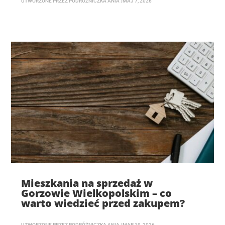
UTWORZONE PRZEZ
PODRÓŻNICZKA ANIA
|
MAJ 7, 2026
Mieszkania na sprzedaż w
Gorzowie Wielkopolskim – co
warto wiedzieć przed zakupem?
UTWORZONE PRZEZ
PODRÓŻNICZKA ANIA
|
MAR 19, 2026