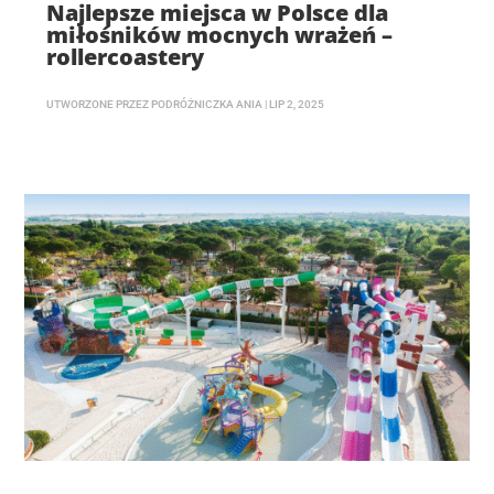
Najlepsze miejsca w Polsce dla
miłośników mocnych wrażeń –
rollercoastery
UTWORZONE PRZEZ
PODRÓŻNICZKA ANIA
|
LIP 2, 2025