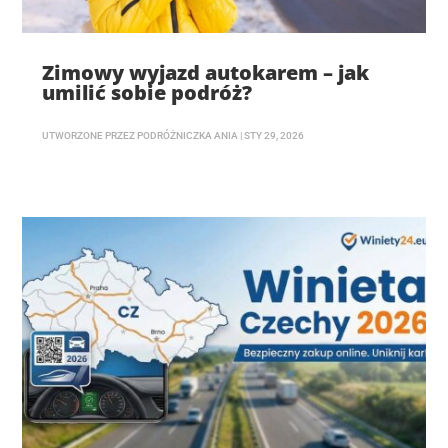
Zimowy wyjazd autokarem – jak
umilić sobie podróż?
UTWORZONE PRZEZ
PODRÓŻNICZKA ANIA
|
STY 29, 2026