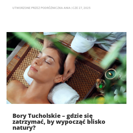
UTWORZONE PRZEZ
PODRÓŻNICZKA ANIA
|
CZE 27, 2025
Bory Tucholskie – gdzie się
zatrzymać, by wypocząć blisko
natury?