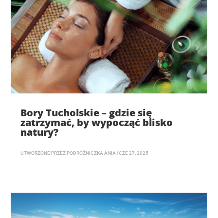
Bory Tucholskie – gdzie się
zatrzymać, by wypocząć blisko
natury?
UTWORZONE PRZEZ
PODRÓŻNICZKA ANIA
|
CZE 27, 2025