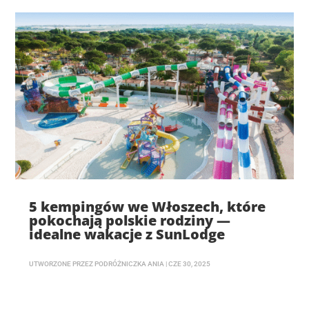
5 kempingów we Włoszech, które
pokochają polskie rodziny —
idealne wakacje z SunLodge
UTWORZONE PRZEZ
PODRÓŻNICZKA ANIA
|
CZE 30, 2025