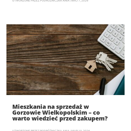
UTWORZONE PRZEZ
PODRÓŻNICZKA ANIA
|
MAJ 7, 2026
Mieszkania na sprzedaż w
Gorzowie Wielkopolskim – co
warto wiedzieć przed zakupem?
UTWORZONE PRZEZ
PODRÓŻNICZKA ANIA
|
MAR 19, 2026