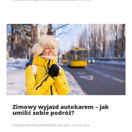
Zimowy wyjazd autokarem – jak
umilić sobie podróż?
UTWORZONE PRZEZ
PODRÓŻNICZKA ANIA
|
STY 29, 2026