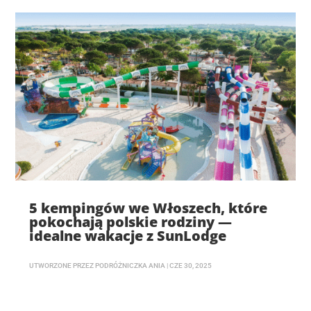
5 kempingów we Włoszech, które
pokochają polskie rodziny —
idealne wakacje z SunLodge
UTWORZONE PRZEZ
PODRÓŻNICZKA ANIA
|
CZE 30, 2025