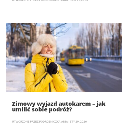
Zimowy wyjazd autokarem – jak
umilić sobie podróż?
UTWORZONE PRZEZ
PODRÓŻNICZKA ANIA
|
STY 29, 2026