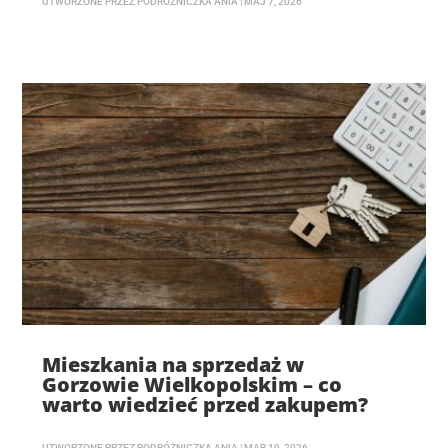
UTWORZONE PRZEZ
PODRÓŻNICZKA ANIA
|
MAJ 7, 2026
Mieszkania na sprzedaż w
Gorzowie Wielkopolskim – co
warto wiedzieć przed zakupem?
UTWORZONE PRZEZ
PODRÓŻNICZKA ANIA
|
MAR 19, 2026