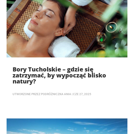
Bory Tucholskie – gdzie się
zatrzymać, by wypocząć blisko
natury?
UTWORZONE PRZEZ
PODRÓŻNICZKA ANIA
|
CZE 27, 2025