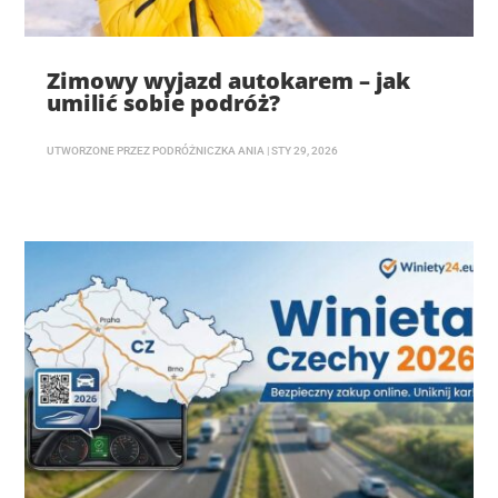
Zimowy wyjazd autokarem – jak
umilić sobie podróż?
UTWORZONE PRZEZ
PODRÓŻNICZKA ANIA
|
STY 29, 2026