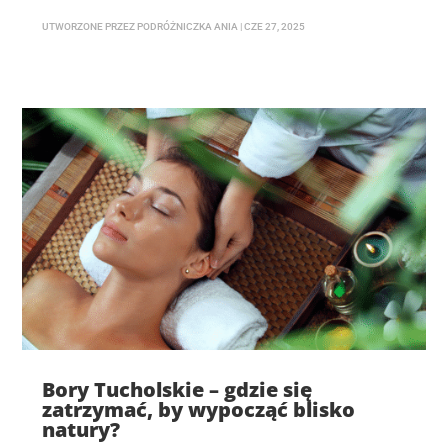
UTWORZONE PRZEZ
PODRÓŻNICZKA ANIA
|
CZE 27, 2025
Bory Tucholskie – gdzie się
zatrzymać, by wypocząć blisko
natury?