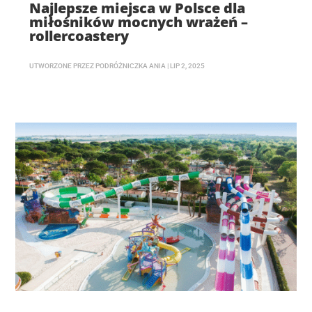
Najlepsze miejsca w Polsce dla
miłośników mocnych wrażeń –
rollercoastery
UTWORZONE PRZEZ
PODRÓŻNICZKA ANIA
|
LIP 2, 2025