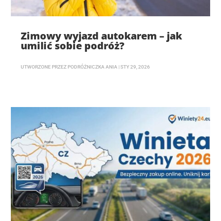
Zimowy wyjazd autokarem – jak
umilić sobie podróż?
UTWORZONE PRZEZ
PODRÓŻNICZKA ANIA
|
STY 29, 2026