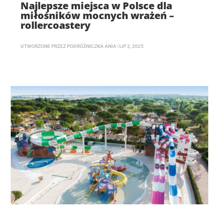
Najlepsze miejsca w Polsce dla
miłośników mocnych wrażeń –
rollercoastery
UTWORZONE PRZEZ
PODRÓŻNICZKA ANIA
|
LIP 2, 2025