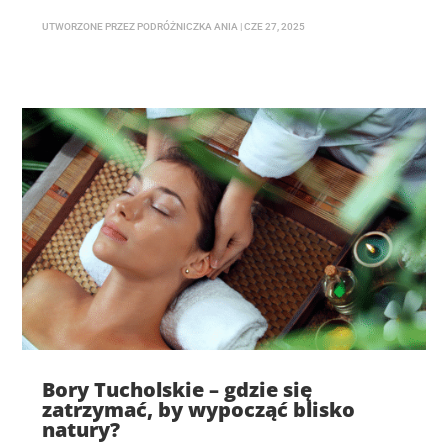
UTWORZONE PRZEZ
PODRÓŻNICZKA ANIA
|
CZE 27, 2025
Bory Tucholskie – gdzie się
zatrzymać, by wypocząć blisko
natury?