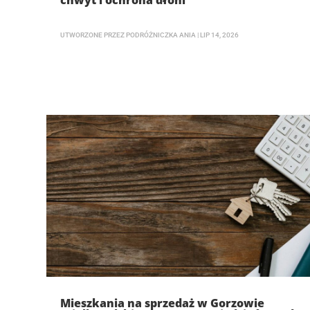
chwyt i ochrona dłoni
UTWORZONE PRZEZ
PODRÓŻNICZKA ANIA
|
LIP 14, 2026
Mieszkania na sprzedaż w Gorzowie