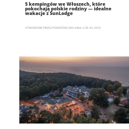
5 kempingów we Włoszech, które
pokochają polskie rodziny — idealne
wakacje z SunLodge
UTWORZONE PRZEZ
PODRÓŻNICZKA ANIA
|
CZE 30, 2025