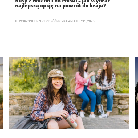
Busy z Holandii do Polski – jak wybrać
najlepszą opcję na powrót do kraju?
UTWORZONE PRZEZ
PODRÓŻNICZKA ANIA
|
LIP 31, 2025