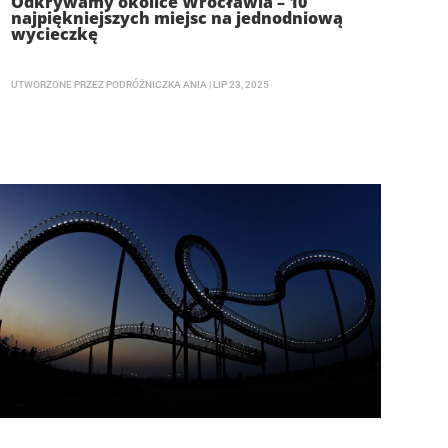
Odkrywamy okolice Wrocławia – 10
najpiękniejszych miejsc na jednodniową
wycieczkę
UTWORZONE PRZEZ
PODRÓŻNICZKA ANIA
|
LIP 23, 2025