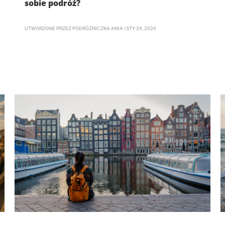
sobie podróż?
UTWORZONE PRZEZ
PODRÓŻNICZKA ANIA
|
STY 29, 2026