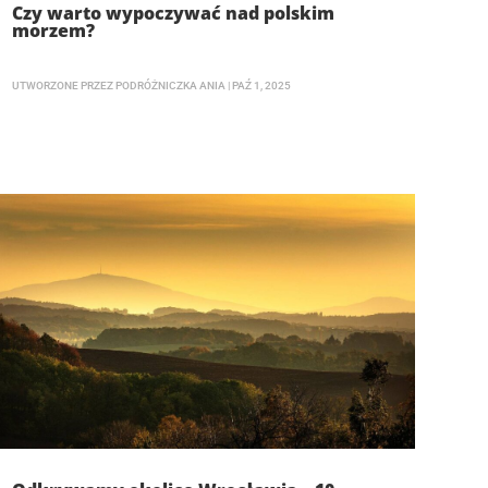
Czy warto wypoczywać nad polskim
morzem?
UTWORZONE PRZEZ
PODRÓŻNICZKA ANIA
|
PAŹ 1, 2025