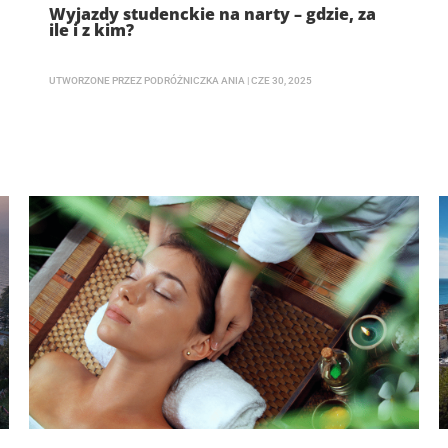
Wyjazdy studenckie na narty – gdzie, za
ile i z kim?
UTWORZONE PRZEZ
PODRÓŻNICZKA ANIA
|
CZE 30, 2025