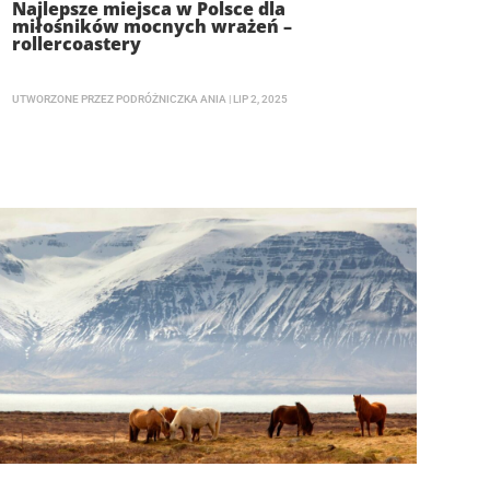
Najlepsze miejsca w Polsce dla
miłośników mocnych wrażeń –
rollercoastery
UTWORZONE PRZEZ
PODRÓŻNICZKA ANIA
|
LIP 2, 2025