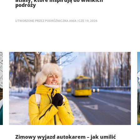
atlasy, które inspirują do wielkich
podróży
UTWORZONE PRZEZ
PODRÓŻNICZKA ANIA
|
CZE 19, 2026
Zimowy wyjazd autokarem – jak umilić