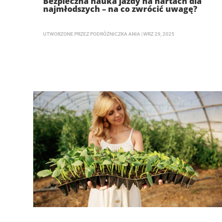
Bezpieczna nauka jazdy na nartach dla
najmłodszych – na co zwrócić uwagę?
UTWORZONE PRZEZ
PODRÓŻNICZKA ANIA
|
WRZ 29, 2025