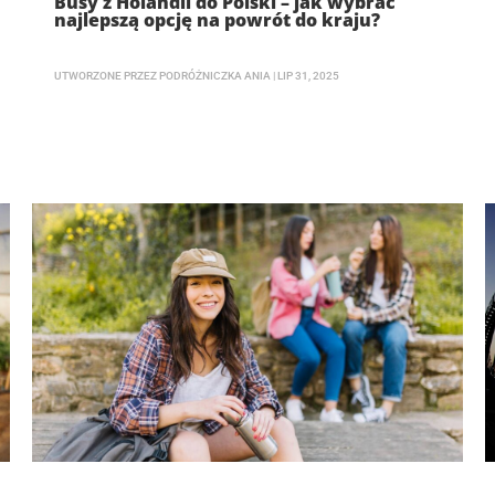
Busy z Holandii do Polski – jak wybrać
najlepszą opcję na powrót do kraju?
UTWORZONE PRZEZ
PODRÓŻNICZKA ANIA
|
LIP 31, 2025