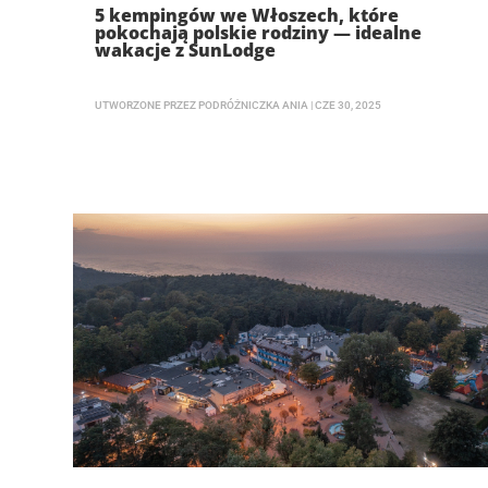
5 kempingów we Włoszech, które
pokochają polskie rodziny — idealne
wakacje z SunLodge
UTWORZONE PRZEZ
PODRÓŻNICZKA ANIA
|
CZE 30, 2025