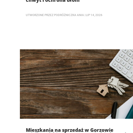
chwyt i ochrona dłoni
UTWORZONE PRZEZ
PODRÓŻNICZKA ANIA
|
LIP 14, 2026
Mieszkania na sprzedaż w Gorzowie