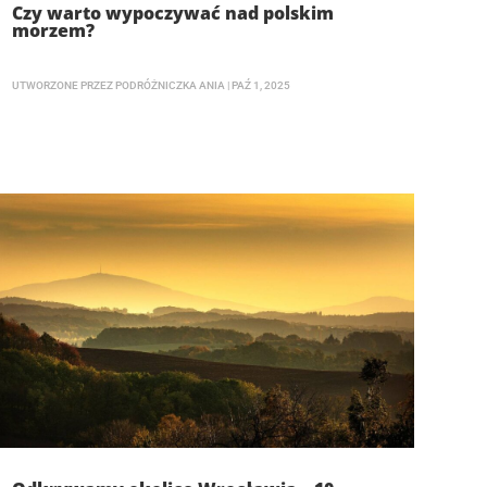
Czy warto wypoczywać nad polskim
morzem?
UTWORZONE PRZEZ
PODRÓŻNICZKA ANIA
|
PAŹ 1, 2025