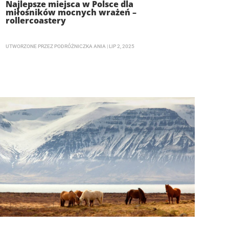
Najlepsze miejsca w Polsce dla
miłośników mocnych wrażeń –
rollercoastery
UTWORZONE PRZEZ
PODRÓŻNICZKA ANIA
|
LIP 2, 2025