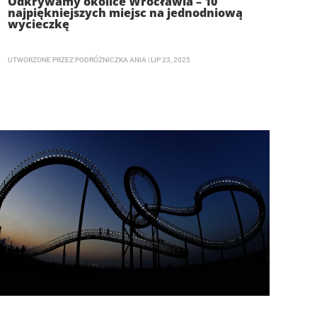
Odkrywamy okolice Wrocławia – 10
najpiękniejszych miejsc na jednodniową
wycieczkę
UTWORZONE PRZEZ
PODRÓŻNICZKA ANIA
|
LIP 23, 2025