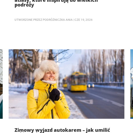
atlasy, które inspirują do wielkich
podróży
UTWORZONE PRZEZ
PODRÓŻNICZKA ANIA
|
CZE 19, 2026
Zimowy wyjazd autokarem – jak umilić