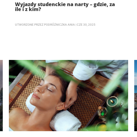
Wyjazdy studenckie na narty – gdzie, za
ile i z kim?
UTWORZONE PRZEZ
PODRÓŻNICZKA ANIA
|
CZE 30, 2025