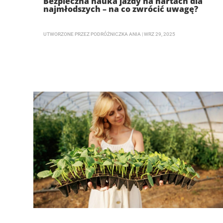
Bezpieczna nauka jazdy na nartach dla
najmłodszych – na co zwrócić uwagę?
UTWORZONE PRZEZ
PODRÓŻNICZKA ANIA
|
WRZ 29, 2025