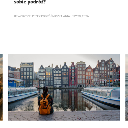
sobie podróż?
UTWORZONE PRZEZ
PODRÓŻNICZKA ANIA
|
STY 29, 2026