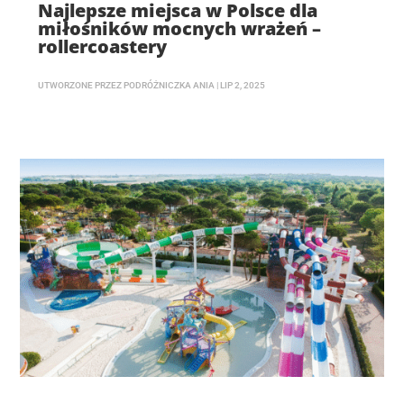
Najlepsze miejsca w Polsce dla
miłośników mocnych wrażeń –
rollercoastery
UTWORZONE PRZEZ
PODRÓŻNICZKA ANIA
|
LIP 2, 2025