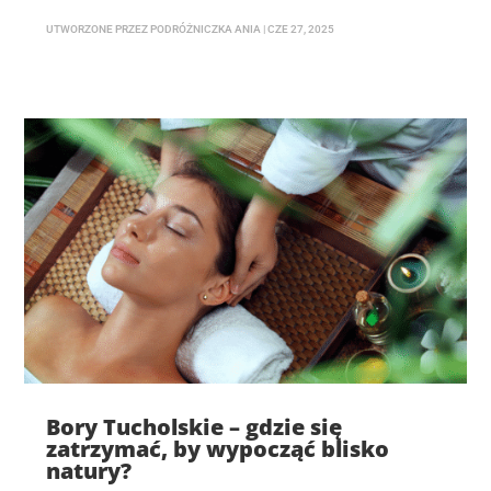
UTWORZONE PRZEZ
PODRÓŻNICZKA ANIA
|
CZE 27, 2025
Bory Tucholskie – gdzie się
zatrzymać, by wypocząć blisko
natury?