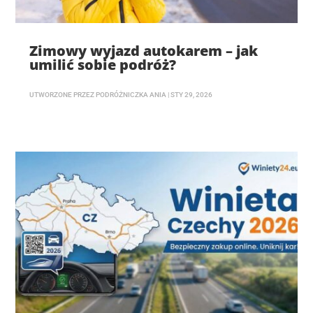
Zimowy wyjazd autokarem – jak
umilić sobie podróż?
UTWORZONE PRZEZ
PODRÓŻNICZKA ANIA
|
STY 29, 2026