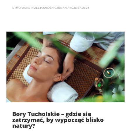
UTWORZONE PRZEZ
PODRÓŻNICZKA ANIA
|
CZE 27, 2025
Bory Tucholskie – gdzie się
zatrzymać, by wypocząć blisko
natury?