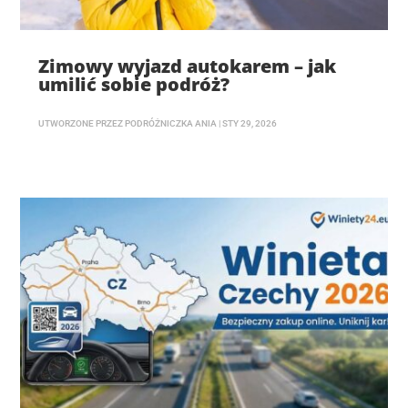
Zimowy wyjazd autokarem – jak
umilić sobie podróż?
UTWORZONE PRZEZ
PODRÓŻNICZKA ANIA
|
STY 29, 2026