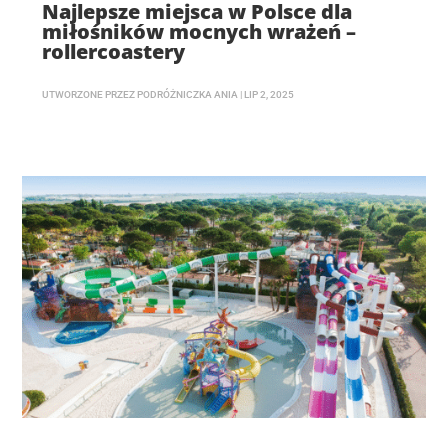
Najlepsze miejsca w Polsce dla
miłośników mocnych wrażeń –
rollercoastery
UTWORZONE PRZEZ
PODRÓŻNICZKA ANIA
|
LIP 2, 2025