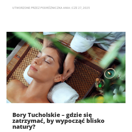
UTWORZONE PRZEZ
PODRÓŻNICZKA ANIA
|
CZE 27, 2025
Bory Tucholskie – gdzie się
zatrzymać, by wypocząć blisko
natury?