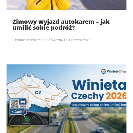
Zimowy wyjazd autokarem – jak
umilić sobie podróż?
UTWORZONE PRZEZ
PODRÓŻNICZKA ANIA
|
STY 29, 2026