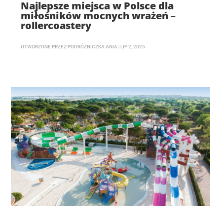
Najlepsze miejsca w Polsce dla
miłośników mocnych wrażeń –
rollercoastery
UTWORZONE PRZEZ
PODRÓŻNICZKA ANIA
|
LIP 2, 2025