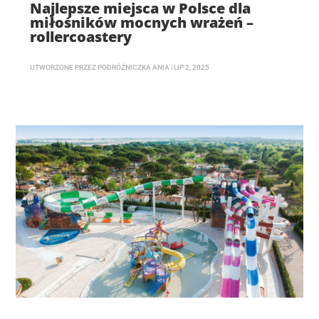
Najlepsze miejsca w Polsce dla
miłośników mocnych wrażeń –
rollercoastery
UTWORZONE PRZEZ
PODRÓŻNICZKA ANIA
|
LIP 2, 2025