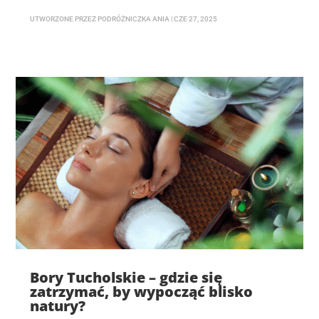
UTWORZONE PRZEZ
PODRÓŻNICZKA ANIA
|
CZE 27, 2025
Bory Tucholskie – gdzie się
zatrzymać, by wypocząć blisko
natury?