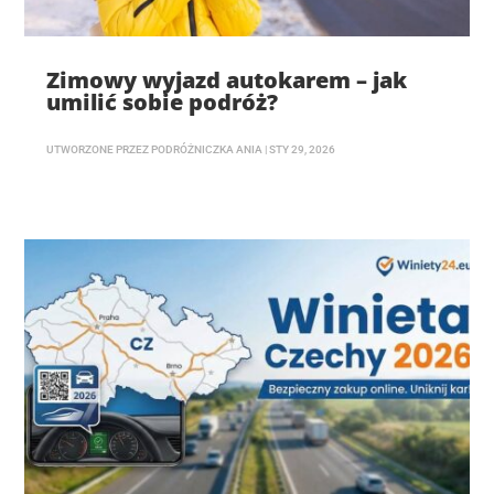
Zimowy wyjazd autokarem – jak
umilić sobie podróż?
UTWORZONE PRZEZ
PODRÓŻNICZKA ANIA
|
STY 29, 2026