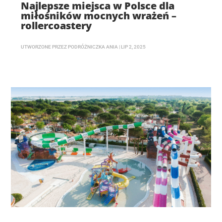
Najlepsze miejsca w Polsce dla
miłośników mocnych wrażeń –
rollercoastery
UTWORZONE PRZEZ
PODRÓŻNICZKA ANIA
|
LIP 2, 2025