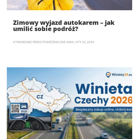
Zimowy wyjazd autokarem – jak
umilić sobie podróż?
UTWORZONE PRZEZ
PODRÓŻNICZKA ANIA
|
STY 29, 2026