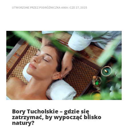
UTWORZONE PRZEZ
PODRÓŻNICZKA ANIA
|
CZE 27, 2025
Bory Tucholskie – gdzie się
zatrzymać, by wypocząć blisko
natury?