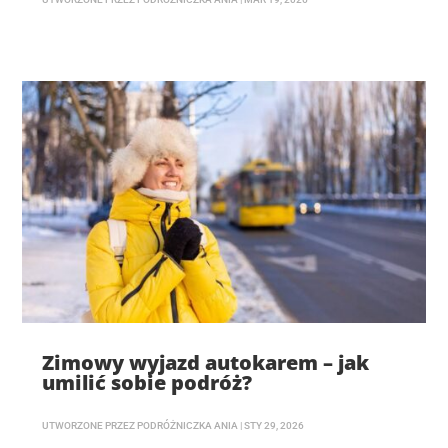
Zimowy wyjazd autokarem – jak
umilić sobie podróż?
UTWORZONE PRZEZ
PODRÓŻNICZKA ANIA
|
STY 29, 2026