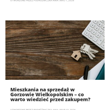
UTWORZONE PRZEZ
PODRÓŻNICZKA ANIA
|
MAJ 7, 2026
Mieszkania na sprzedaż w
Gorzowie Wielkopolskim – co
warto wiedzieć przed zakupem?
UTWORZONE PRZEZ
PODRÓŻNICZKA ANIA
|
MAR 19, 2026