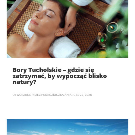
Bory Tucholskie – gdzie się
zatrzymać, by wypocząć blisko
natury?
UTWORZONE PRZEZ
PODRÓŻNICZKA ANIA
|
CZE 27, 2025