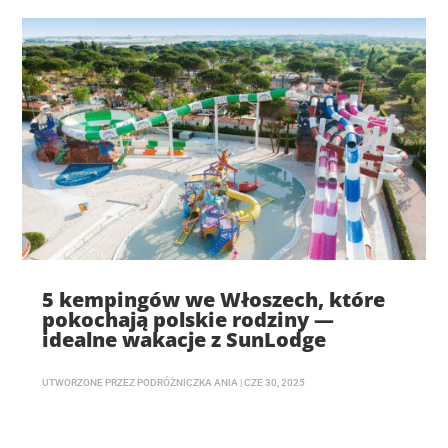
5 kempingów we Włoszech, które
pokochają polskie rodziny —
idealne wakacje z SunLodge
UTWORZONE PRZEZ
PODRÓŻNICZKA ANIA
|
CZE 30, 2025