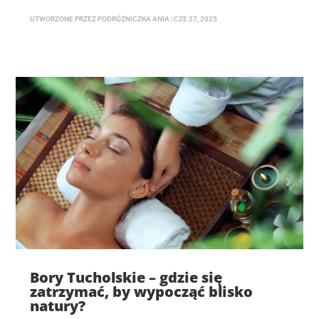
UTWORZONE PRZEZ
PODRÓŻNICZKA ANIA
|
CZE 27, 2025
Bory Tucholskie – gdzie się
zatrzymać, by wypocząć blisko
natury?