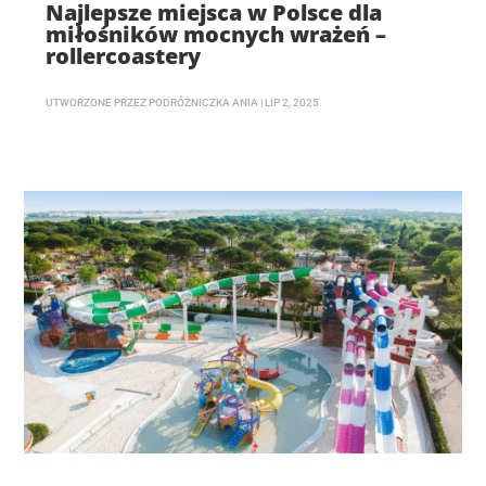
Najlepsze miejsca w Polsce dla
miłośników mocnych wrażeń –
rollercoastery
UTWORZONE PRZEZ
PODRÓŻNICZKA ANIA
|
LIP 2, 2025