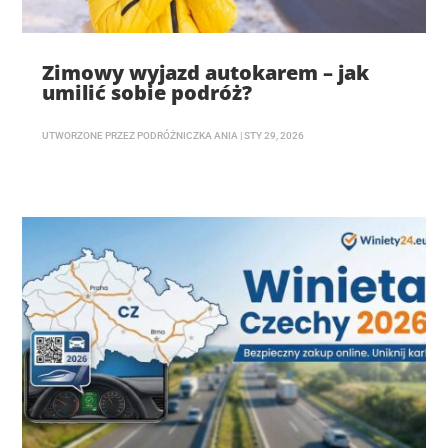
Zimowy wyjazd autokarem – jak
umilić sobie podróż?
UTWORZONE PRZEZ
PODRÓŻNICZKA ANIA
|
STY 29, 2026