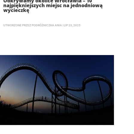
Odkrywamy okolice Wrocławia – 10
najpiękniejszych miejsc na jednodniową
wycieczkę
UTWORZONE PRZEZ
PODRÓŻNICZKA ANIA
|
LIP 23, 2025