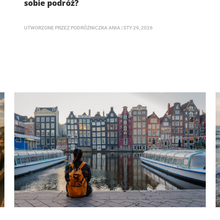
sobie podróż?
UTWORZONE PRZEZ
PODRÓŻNICZKA ANIA
|
STY 29, 2026