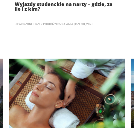
Wyjazdy studenckie na narty – gdzie, za
ile i z kim?
UTWORZONE PRZEZ
PODRÓŻNICZKA ANIA
|
CZE 30, 2025