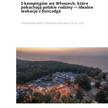
5 kempingów we Włoszech, które
pokochają polskie rodziny — idealne
wakacje z SunLodge
UTWORZONE PRZEZ
PODRÓŻNICZKA ANIA
|
CZE 30, 2025