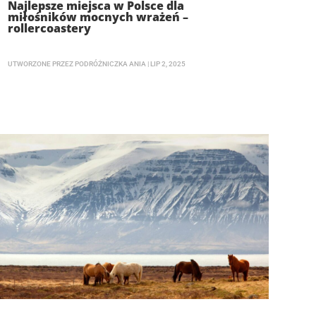
Najlepsze miejsca w Polsce dla
miłośników mocnych wrażeń –
rollercoastery
UTWORZONE PRZEZ
PODRÓŻNICZKA ANIA
|
LIP 2, 2025