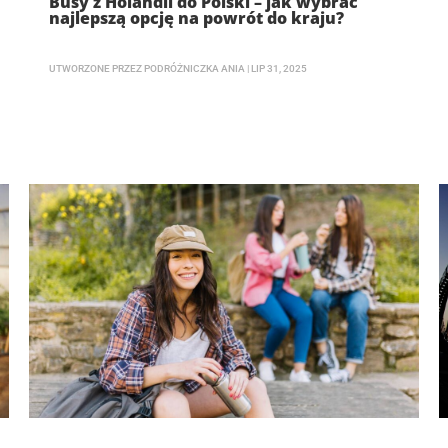
Busy z Holandii do Polski – jak wybrać
najlepszą opcję na powrót do kraju?
UTWORZONE PRZEZ
PODRÓŻNICZKA ANIA
|
LIP 31, 2025