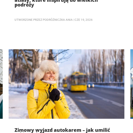
atlasy, które inspirują do wielkich
podróży
UTWORZONE PRZEZ
PODRÓŻNICZKA ANIA
|
CZE 19, 2026
Zimowy wyjazd autokarem – jak umilić