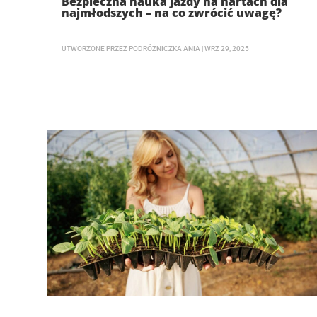
Bezpieczna nauka jazdy na nartach dla
najmłodszych – na co zwrócić uwagę?
UTWORZONE PRZEZ
PODRÓŻNICZKA ANIA
|
WRZ 29, 2025