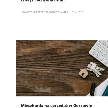
chwyt i ochrona dłoni
UTWORZONE PRZEZ
PODRÓŻNICZKA ANIA
|
LIP 14, 2026
Mieszkania na sprzedaż w Gorzowie