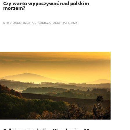
Czy warto wypoczywać nad polskim
morzem?
UTWORZONE PRZEZ
PODRÓŻNICZKA ANIA
|
PAŹ 1, 2025