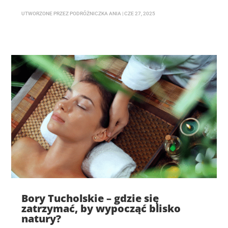
UTWORZONE PRZEZ
PODRÓŻNICZKA ANIA
|
CZE 27, 2025
Bory Tucholskie – gdzie się
zatrzymać, by wypocząć blisko
natury?