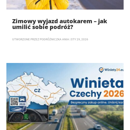
Zimowy wyjazd autokarem – jak
umilić sobie podróż?
UTWORZONE PRZEZ
PODRÓŻNICZKA ANIA
|
STY 29, 2026