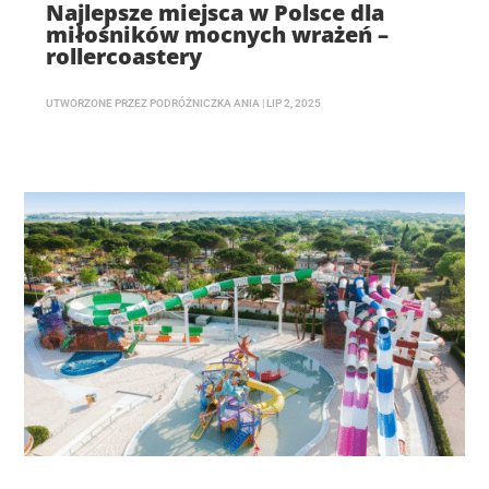
Najlepsze miejsca w Polsce dla
miłośników mocnych wrażeń –
rollercoastery
UTWORZONE PRZEZ
PODRÓŻNICZKA ANIA
|
LIP 2, 2025