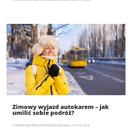
Zimowy wyjazd autokarem – jak
umilić sobie podróż?
UTWORZONE PRZEZ
PODRÓŻNICZKA ANIA
|
STY 29, 2026