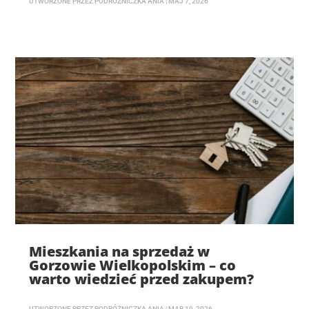
UTWORZONE PRZEZ
PODRÓŻNICZKA ANIA
|
MAJ 7, 2026
Mieszkania na sprzedaż w
Gorzowie Wielkopolskim – co
warto wiedzieć przed zakupem?
UTWORZONE PRZEZ
PODRÓŻNICZKA ANIA
|
MAR 19, 2026