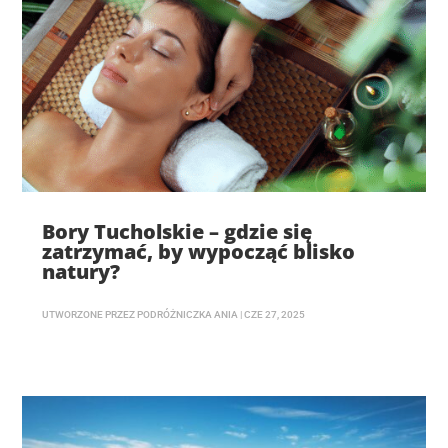
Bory Tucholskie – gdzie się
zatrzymać, by wypocząć blisko
natury?
UTWORZONE PRZEZ
PODRÓŻNICZKA ANIA
|
CZE 27, 2025