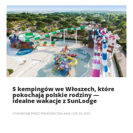
5 kempingów we Włoszech, które
pokochają polskie rodziny —
idealne wakacje z SunLodge
UTWORZONE PRZEZ
PODRÓŻNICZKA ANIA
|
CZE 30, 2025