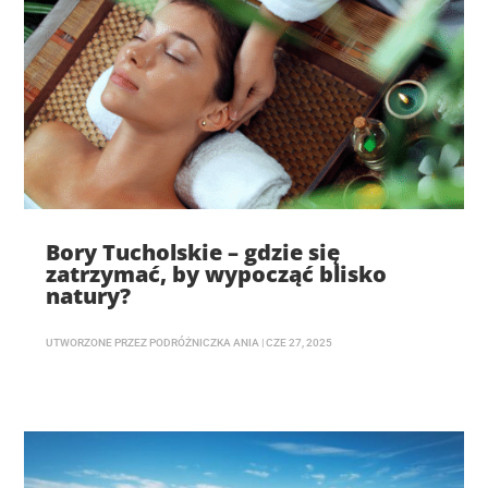
Bory Tucholskie – gdzie się
zatrzymać, by wypocząć blisko
natury?
UTWORZONE PRZEZ
PODRÓŻNICZKA ANIA
|
CZE 27, 2025