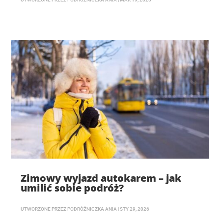
Zimowy wyjazd autokarem – jak
umilić sobie podróż?
UTWORZONE PRZEZ
PODRÓŻNICZKA ANIA
|
STY 29, 2026