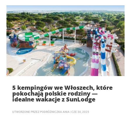
5 kempingów we Włoszech, które
pokochają polskie rodziny —
idealne wakacje z SunLodge
UTWORZONE PRZEZ
PODRÓŻNICZKA ANIA
|
CZE 30, 2025