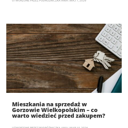
UTWORZONE PRZEZ
PODRÓŻNICZKA ANIA
|
MAJ 7, 2026
Mieszkania na sprzedaż w
Gorzowie Wielkopolskim – co
warto wiedzieć przed zakupem?
UTWORZONE PRZEZ
PODRÓŻNICZKA ANIA
|
MAR 19, 2026