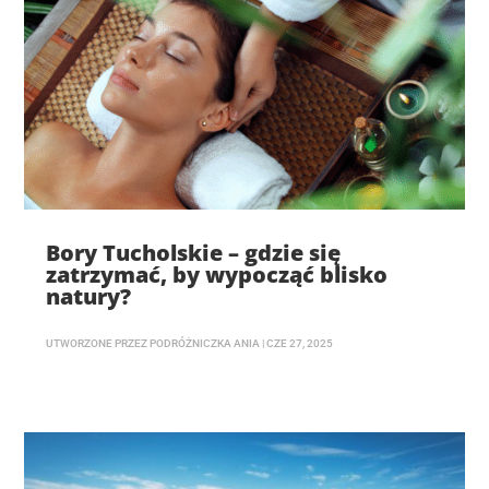
Bory Tucholskie – gdzie się
zatrzymać, by wypocząć blisko
natury?
UTWORZONE PRZEZ
PODRÓŻNICZKA ANIA
|
CZE 27, 2025