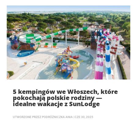
5 kempingów we Włoszech, które
pokochają polskie rodziny —
idealne wakacje z SunLodge
UTWORZONE PRZEZ
PODRÓŻNICZKA ANIA
|
CZE 30, 2025