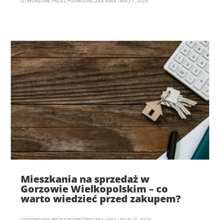
UTWORZONE PRZEZ
PODRÓŻNICZKA ANIA
|
MAJ 7, 2026
Mieszkania na sprzedaż w
Gorzowie Wielkopolskim – co
warto wiedzieć przed zakupem?
UTWORZONE PRZEZ
PODRÓŻNICZKA ANIA
|
MAR 19, 2026