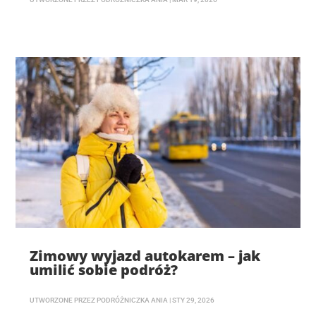
Zimowy wyjazd autokarem – jak
umilić sobie podróż?
UTWORZONE PRZEZ
PODRÓŻNICZKA ANIA
|
STY 29, 2026