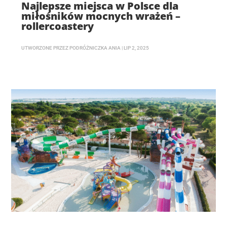
Najlepsze miejsca w Polsce dla
miłośników mocnych wrażeń –
rollercoastery
UTWORZONE PRZEZ
PODRÓŻNICZKA ANIA
|
LIP 2, 2025