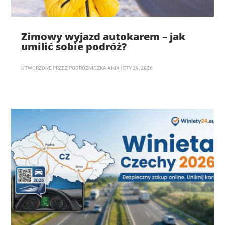
Zimowy wyjazd autokarem – jak
umilić sobie podróż?
UTWORZONE PRZEZ
PODRÓŻNICZKA ANIA
|
STY 29, 2026