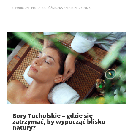
UTWORZONE PRZEZ
PODRÓŻNICZKA ANIA
|
CZE 27, 2025
Bory Tucholskie – gdzie się
zatrzymać, by wypocząć blisko
natury?