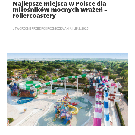
Najlepsze miejsca w Polsce dla
miłośników mocnych wrażeń –
rollercoastery
UTWORZONE PRZEZ
PODRÓŻNICZKA ANIA
|
LIP 2, 2025