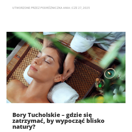
UTWORZONE PRZEZ
PODRÓŻNICZKA ANIA
|
CZE 27, 2025
Bory Tucholskie – gdzie się
zatrzymać, by wypocząć blisko
natury?