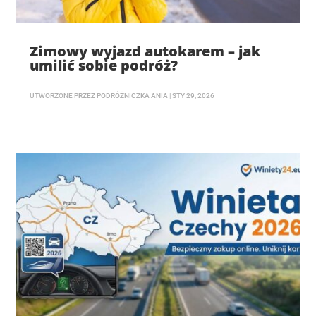
Zimowy wyjazd autokarem – jak
umilić sobie podróż?
UTWORZONE PRZEZ
PODRÓŻNICZKA ANIA
|
STY 29, 2026