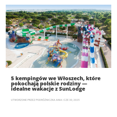
5 kempingów we Włoszech, które
pokochają polskie rodziny —
idealne wakacje z SunLodge
UTWORZONE PRZEZ
PODRÓŻNICZKA ANIA
|
CZE 30, 2025