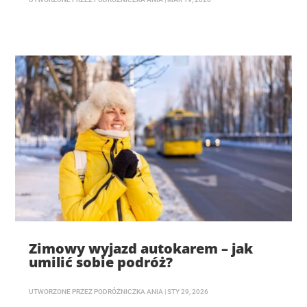
Zimowy wyjazd autokarem – jak
umilić sobie podróż?
UTWORZONE PRZEZ
PODRÓŻNICZKA ANIA
|
STY 29, 2026