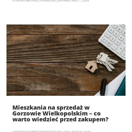
UTWORZONE PRZEZ
PODRÓŻNICZKA ANIA
|
MAJ 7, 2026
Mieszkania na sprzedaż w
Gorzowie Wielkopolskim – co
warto wiedzieć przed zakupem?
UTWORZONE PRZEZ
PODRÓŻNICZKA ANIA
|
MAR 19, 2026