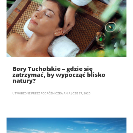
Bory Tucholskie – gdzie się
zatrzymać, by wypocząć blisko
natury?
UTWORZONE PRZEZ
PODRÓŻNICZKA ANIA
|
CZE 27, 2025