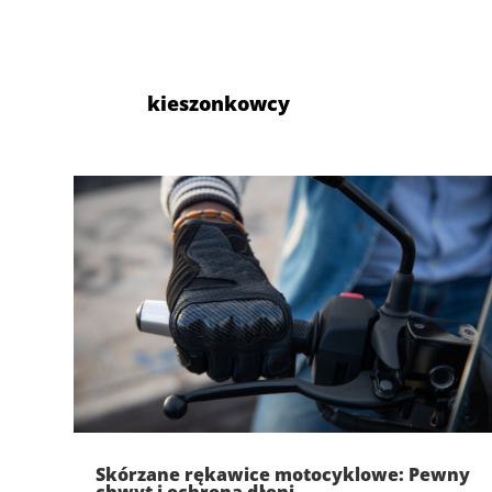
kieszonkowcy
Skórzane rękawice motocyklowe: Pewny