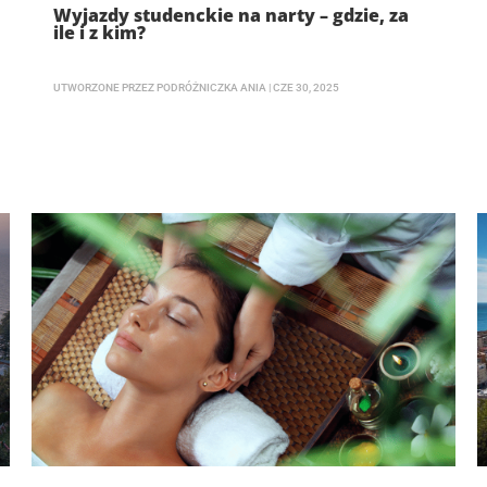
Wyjazdy studenckie na narty – gdzie, za
ile i z kim?
UTWORZONE PRZEZ
PODRÓŻNICZKA ANIA
|
CZE 30, 2025