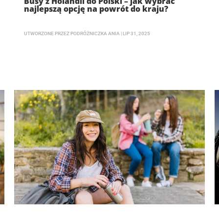
Busy z Holandii do Polski – jak wybrać
najlepszą opcję na powrót do kraju?
UTWORZONE PRZEZ
PODRÓŻNICZKA ANIA
|
LIP 31, 2025