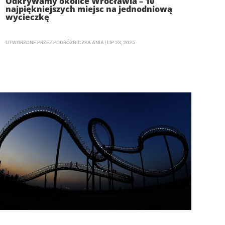
Odkrywamy okolice Wrocławia – 10
najpiękniejszych miejsc na jednodniową
wycieczkę
UTWORZONE PRZEZ
PODRÓŻNICZKA ANIA
|
LIP 23, 2025