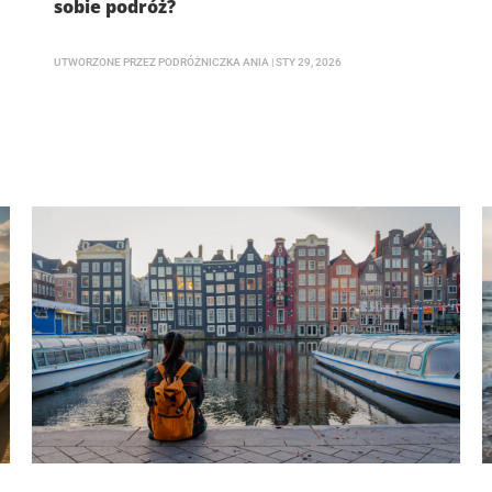
sobie podróż?
UTWORZONE PRZEZ
PODRÓŻNICZKA ANIA
|
STY 29, 2026