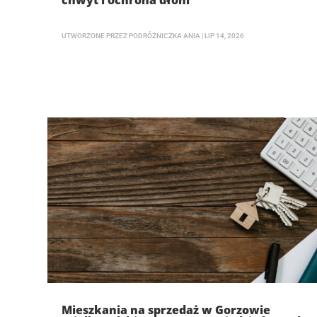
chwyt i ochrona dłoni
UTWORZONE PRZEZ
PODRÓŻNICZKA ANIA
|
LIP 14, 2026
Mieszkania na sprzedaż w Gorzowie