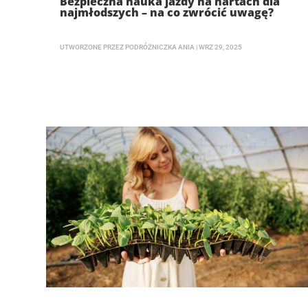
Bezpieczna nauka jazdy na nartach dla
najmłodszych – na co zwrócić uwagę?
UTWORZONE PRZEZ
PODRÓŻNICZKA ANIA
|
WRZ 29, 2025