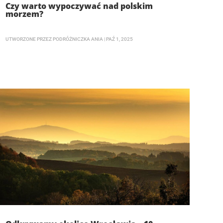
Czy warto wypoczywać nad polskim
morzem?
UTWORZONE PRZEZ
PODRÓŻNICZKA ANIA
|
PAŹ 1, 2025