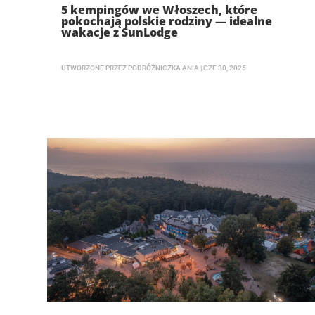
5 kempingów we Włoszech, które
pokochają polskie rodziny — idealne
wakacje z SunLodge
UTWORZONE PRZEZ
PODRÓŻNICZKA ANIA
|
CZE 30, 2025