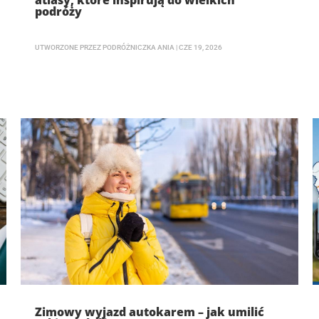
atlasy, które inspirują do wielkich
podróży
UTWORZONE PRZEZ
PODRÓŻNICZKA ANIA
|
CZE 19, 2026
Zimowy wyjazd autokarem – jak umilić