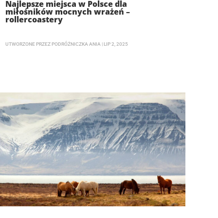
Najlepsze miejsca w Polsce dla
miłośników mocnych wrażeń –
rollercoastery
UTWORZONE PRZEZ
PODRÓŻNICZKA ANIA
|
LIP 2, 2025