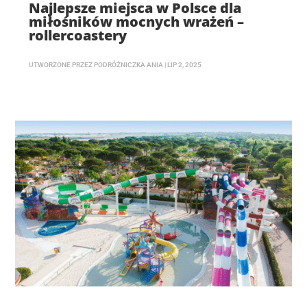
Najlepsze miejsca w Polsce dla
miłośników mocnych wrażeń –
rollercoastery
UTWORZONE PRZEZ
PODRÓŻNICZKA ANIA
|
LIP 2, 2025