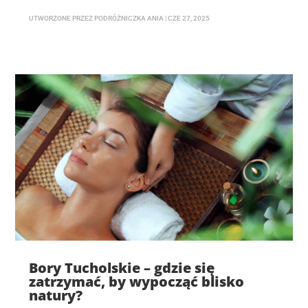
UTWORZONE PRZEZ
PODRÓŻNICZKA ANIA
|
CZE 27, 2025
Bory Tucholskie – gdzie się
zatrzymać, by wypocząć blisko
natury?