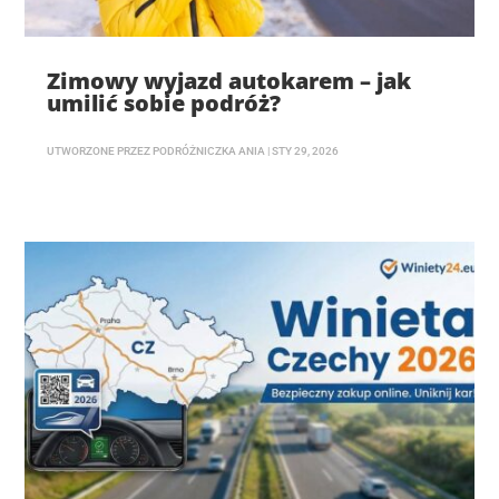
Zimowy wyjazd autokarem – jak
umilić sobie podróż?
UTWORZONE PRZEZ
PODRÓŻNICZKA ANIA
|
STY 29, 2026