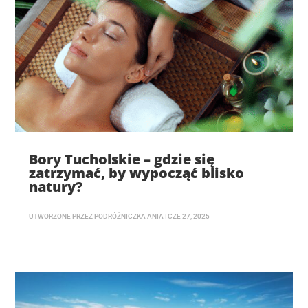
Bory Tucholskie – gdzie się
zatrzymać, by wypocząć blisko
natury?
UTWORZONE PRZEZ
PODRÓŻNICZKA ANIA
|
CZE 27, 2025