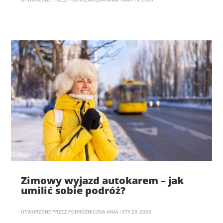
Zimowy wyjazd autokarem – jak
umilić sobie podróż?
UTWORZONE PRZEZ
PODRÓŻNICZKA ANIA
|
STY 29, 2026