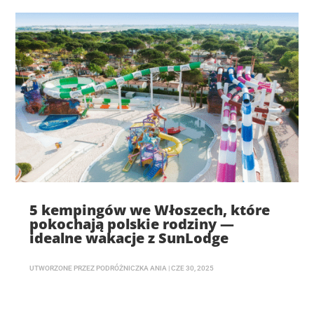
5 kempingów we Włoszech, które
pokochają polskie rodziny —
idealne wakacje z SunLodge
UTWORZONE PRZEZ
PODRÓŻNICZKA ANIA
|
CZE 30, 2025