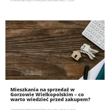
UTWORZONE PRZEZ
PODRÓŻNICZKA ANIA
|
MAJ 7, 2026
Mieszkania na sprzedaż w
Gorzowie Wielkopolskim – co
warto wiedzieć przed zakupem?
UTWORZONE PRZEZ
PODRÓŻNICZKA ANIA
|
MAR 19, 2026