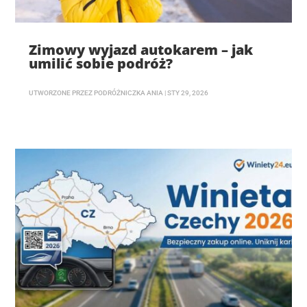
Zimowy wyjazd autokarem – jak
umilić sobie podróż?
UTWORZONE PRZEZ
PODRÓŻNICZKA ANIA
|
STY 29, 2026