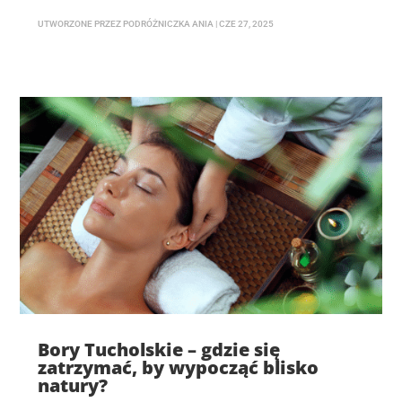
UTWORZONE PRZEZ
PODRÓŻNICZKA ANIA
|
CZE 27, 2025
Bory Tucholskie – gdzie się
zatrzymać, by wypocząć blisko
natury?