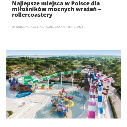
Najlepsze miejsca w Polsce dla
miłośników mocnych wrażeń –
rollercoastery
UTWORZONE PRZEZ
PODRÓŻNICZKA ANIA
|
LIP 2, 2025