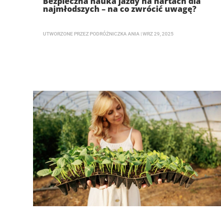
Bezpieczna nauka jazdy na nartach dla
najmłodszych – na co zwrócić uwagę?
UTWORZONE PRZEZ
PODRÓŻNICZKA ANIA
|
WRZ 29, 2025