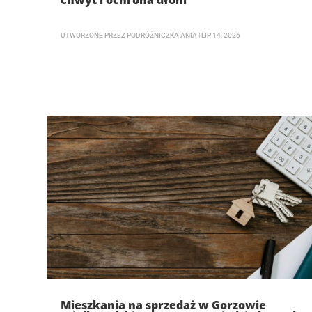
chwyt i ochrona dłoni
UTWORZONE PRZEZ
PODRÓŻNICZKA ANIA
|
LIP 14, 2026
Mieszkania na sprzedaż w Gorzowie