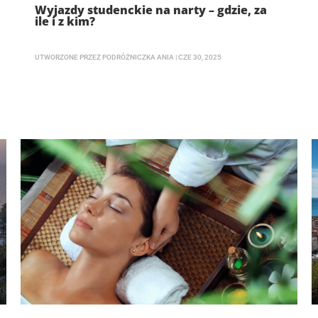
Wyjazdy studenckie na narty – gdzie, za
ile i z kim?
UTWORZONE PRZEZ
PODRÓŻNICZKA ANIA
|
CZE 30, 2025