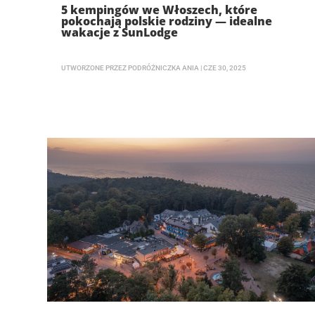
5 kempingów we Włoszech, które
pokochają polskie rodziny — idealne
wakacje z SunLodge
UTWORZONE PRZEZ
PODRÓŻNICZKA ANIA
|
CZE 30, 2025