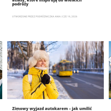
atlasy, które inspirują do wielkich
podróży
UTWORZONE PRZEZ
PODRÓŻNICZKA ANIA
|
CZE 19, 2026
Zimowy wyjazd autokarem – jak umilić