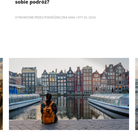
sobie podróż?
UTWORZONE PRZEZ
PODRÓŻNICZKA ANIA
|
STY 29, 2026