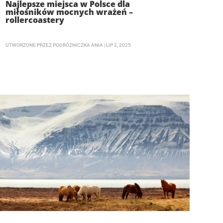
Najlepsze miejsca w Polsce dla
miłośników mocnych wrażeń –
rollercoastery
UTWORZONE PRZEZ
PODRÓŻNICZKA ANIA
|
LIP 2, 2025