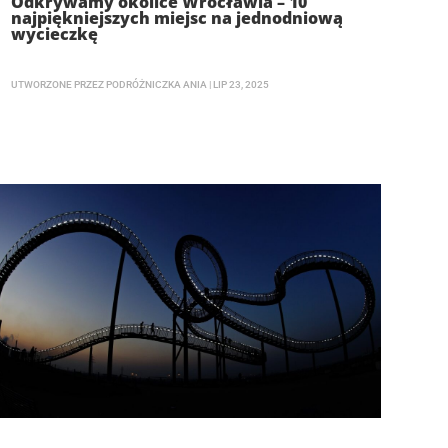
Odkrywamy okolice Wrocławia – 10
najpiękniejszych miejsc na jednodniową
wycieczkę
UTWORZONE PRZEZ
PODRÓŻNICZKA ANIA
|
LIP 23, 2025