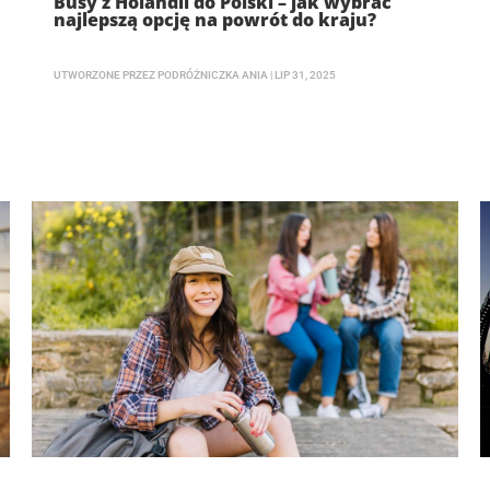
Busy z Holandii do Polski – jak wybrać
najlepszą opcję na powrót do kraju?
UTWORZONE PRZEZ
PODRÓŻNICZKA ANIA
|
LIP 31, 2025