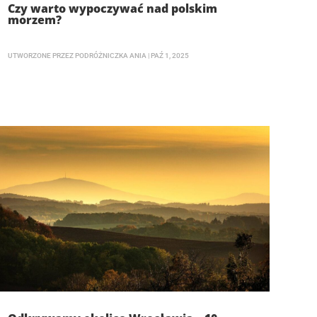
Czy warto wypoczywać nad polskim
morzem?
UTWORZONE PRZEZ
PODRÓŻNICZKA ANIA
|
PAŹ 1, 2025