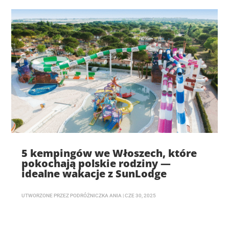
5 kempingów we Włoszech, które
pokochają polskie rodziny —
idealne wakacje z SunLodge
UTWORZONE PRZEZ
PODRÓŻNICZKA ANIA
|
CZE 30, 2025