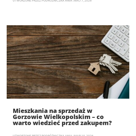
UTWORZONE PRZEZ
PODRÓŻNICZKA ANIA
|
MAJ 7, 2026
Mieszkania na sprzedaż w
Gorzowie Wielkopolskim – co
warto wiedzieć przed zakupem?
UTWORZONE PRZEZ
PODRÓŻNICZKA ANIA
|
MAR 19, 2026