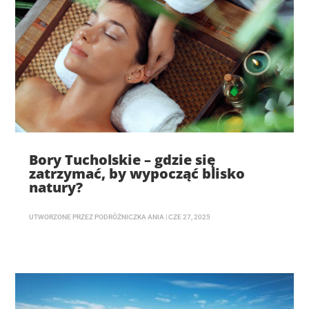
Bory Tucholskie – gdzie się
zatrzymać, by wypocząć blisko
natury?
UTWORZONE PRZEZ
PODRÓŻNICZKA ANIA
|
CZE 27, 2025