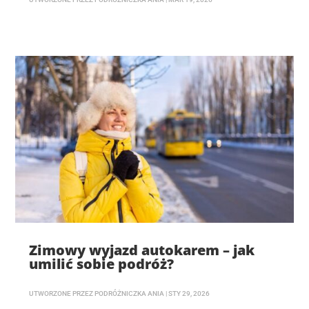
Zimowy wyjazd autokarem – jak
umilić sobie podróż?
UTWORZONE PRZEZ
PODRÓŻNICZKA ANIA
|
STY 29, 2026