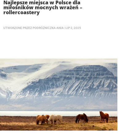
Najlepsze miejsca w Polsce dla
miłośników mocnych wrażeń –
rollercoastery
UTWORZONE PRZEZ
PODRÓŻNICZKA ANIA
|
LIP 2, 2025