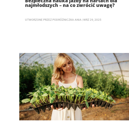
Bezpieczna nauka jazdy na nartach dla
najmłodszych – na co zwrócić uwagę?
UTWORZONE PRZEZ
PODRÓŻNICZKA ANIA
|
WRZ 29, 2025