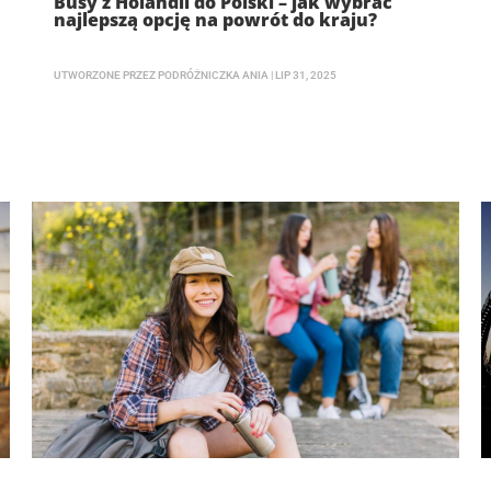
Busy z Holandii do Polski – jak wybrać
najlepszą opcję na powrót do kraju?
UTWORZONE PRZEZ
PODRÓŻNICZKA ANIA
|
LIP 31, 2025