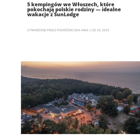
5 kempingów we Włoszech, które
pokochają polskie rodziny — idealne
wakacje z SunLodge
UTWORZONE PRZEZ
PODRÓŻNICZKA ANIA
|
CZE 30, 2025