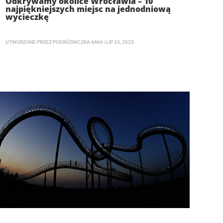
Odkrywamy okolice Wrocławia – 10
najpiękniejszych miejsc na jednodniową
wycieczkę
UTWORZONE PRZEZ
PODRÓŻNICZKA ANIA
|
LIP 23, 2025