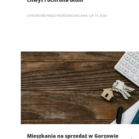
chwyt i ochrona dłoni
UTWORZONE PRZEZ
PODRÓŻNICZKA ANIA
|
LIP 14, 2026
Mieszkania na sprzedaż w Gorzowie