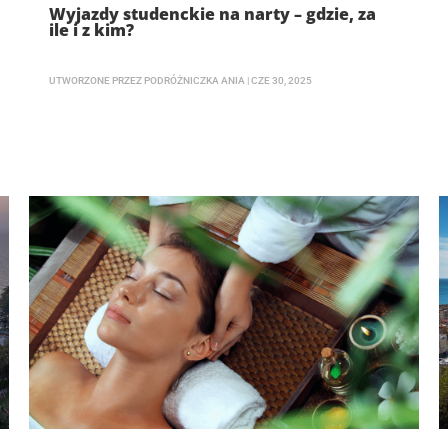
Wyjazdy studenckie na narty – gdzie, za
ile i z kim?
UTWORZONE PRZEZ
PODRÓŻNICZKA ANIA
|
CZE 30, 2025