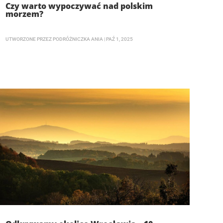
Czy warto wypoczywać nad polskim
morzem?
UTWORZONE PRZEZ
PODRÓŻNICZKA ANIA
|
PAŹ 1, 2025