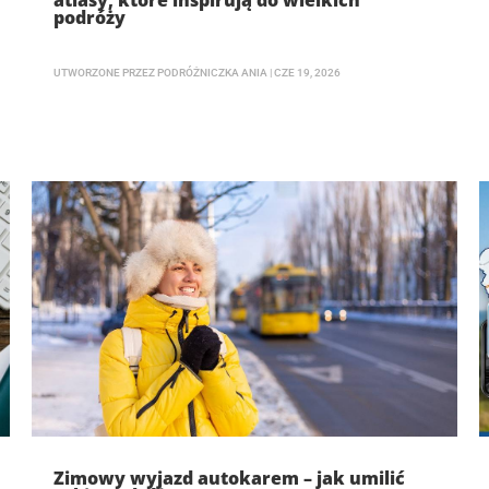
atlasy, które inspirują do wielkich
podróży
UTWORZONE PRZEZ
PODRÓŻNICZKA ANIA
|
CZE 19, 2026
Zimowy wyjazd autokarem – jak umilić