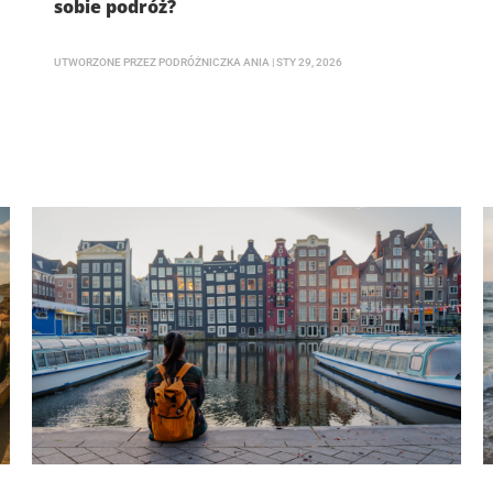
sobie podróż?
UTWORZONE PRZEZ
PODRÓŻNICZKA ANIA
|
STY 29, 2026