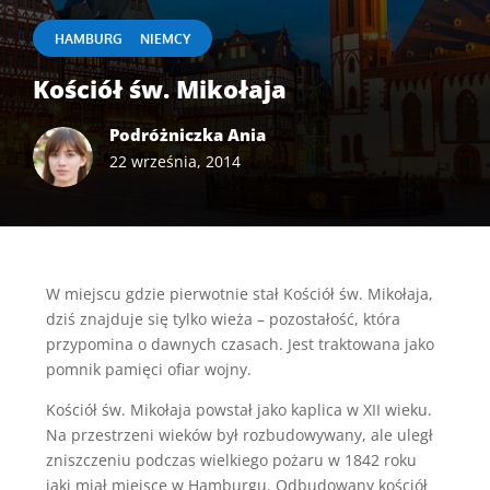
|
HAMBURG
NIEMCY
Kościół św. Mikołaja
Podróżniczka Ania
22 września, 2014
W miejscu gdzie pierwotnie stał Kościół św. Mikołaja,
dziś znajduje się tylko wieża – pozostałość, która
przypomina o dawnych czasach. Jest traktowana jako
pomnik pamięci ofiar wojny.
Kościół św. Mikołaja powstał jako kaplica w XII wieku.
Na przestrzeni wieków był rozbudowywany, ale uległ
zniszczeniu podczas wielkiego pożaru w 1842 roku
jaki miał miejsce w Hamburgu. Odbudowany kościół