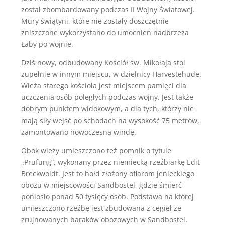
został zbombardowany podczas II Wojny Światowej.
Mury świątyni, które nie zostały doszczętnie
zniszczone wykorzystano do umocnień nadbrzeża
Łaby po wojnie.
Dziś nowy, odbudowany Kościół św. Mikołaja stoi
zupełnie w innym miejscu, w dzielnicy Harvestehude.
Wieża starego kościoła jest miejscem pamięci dla
uczczenia osób poległych podczas wojny. Jest także
dobrym punktem widokowym, a dla tych, którzy nie
mają siły wejść po schodach na wysokość 75 metrów,
zamontowano nowoczesną windę.
Obok wieży umieszczono też pomnik o tytule
„Prufung”, wykonany przez niemiecką rzeźbiarkę Edit
Breckwoldt. Jest to hołd złożony ofiarom jenieckiego
obozu w miejscowości Sandbostel, gdzie śmierć
poniosło ponad 50 tysięcy osób. Podstawa na której
umieszczono rzeźbę jest zbudowana z cegieł ze
zrujnowanych baraków obozowych w Sandbostel.