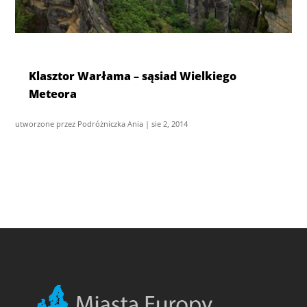
Klasztor Warłama – sąsiad Wielkiego
Meteora
utworzone przez
Podróżniczka Ania
|
sie 2, 2014