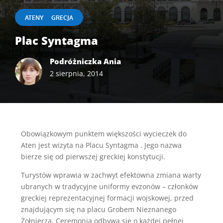
|
ATENY
GRECJA
Plac Syntagma
Podróżniczka Ania
2 sierpnia, 2014
Obowiązkowym punktem większości wycieczek do
Aten jest wizyta na Placu Syntagma . Jego nazwa
bierze się od pierwszej greckiej konstytucji.
Turystów wprawia w zachwyt efektowna zmiana warty
ubranych w tradycyjne uniformy evzonów – członków
greckiej reprezentacyjnej formacji wojskowej, przed
znajdującym się na placu Grobem Nieznanego
Żołnierza. Ceremonia odbywa się o każdej pełnej