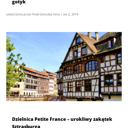
gotyk
utworzone przez
Podróżniczka Ania
|
sie 2, 2014
Dzielnica Petite France – urokliwy zakątek
Sztrasburga