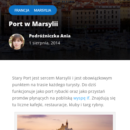
|
FRANCJA
MARSYLIA
Port w Marsylii
Podróżniczka Ania
1 sierpnia, 2014
Stary Port jest sercem Marsylii i jest obowiązkowym
punktem na trasie każdego turysty. Do dziś
funkcjonuje jako port rybacki oraz jako przystań
promów płynących na pobliską
wyspę If
. Znajdują się
tu liczne kafejki, restauracje, kluby i targ rybny.