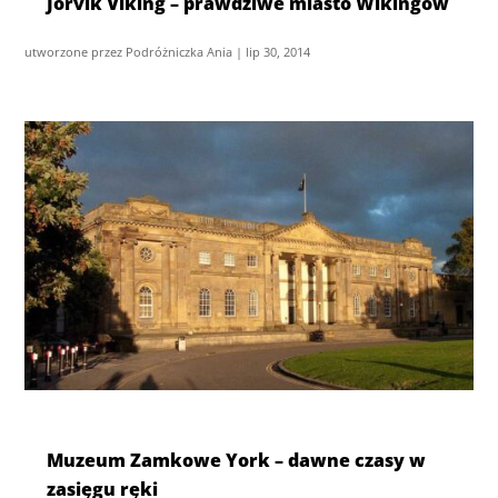
Jorvik Viking – prawdziwe miasto Wikingów
utworzone przez
Podróżniczka Ania
|
lip 30, 2014
Muzeum Zamkowe York – dawne czasy w
zasięgu ręki