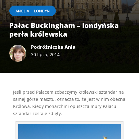
|
ANGLIA
LONDYN
Pałac Buckingham – londyńska
perła królewska
Podróżniczka Ania
30 lipca, 2014
Jeśli przed Pałacem zobaczymy królewski sztandar na
samej górze masztu, oznacza to, że jest w nim obecna
Królowa. Kiedy monarchini opuszcza mury Pałacu,
sztandar zostaje zdjęty.