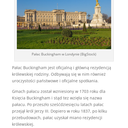
Pałac Buckingham w Londynie (BigStock)
Pałac Buckingham jest oficjalną i główną rezydencją
królewskiej rodziny. Odbywają się w nim również
uroczystości państwowe i oficjalne spotkania.
Gmach pałacu został wzniesiony w 1703 roku dla
Księcia Buckingham i stąd tez wzięła się nazwa
pałacu. Po przeszło sześćdziesięciu latach pałac
przejął król Jerzy III. Dopiero w roku 1837, po kilku
przebudowach, pałac uzyskał miano rezydencji
królewskiej.