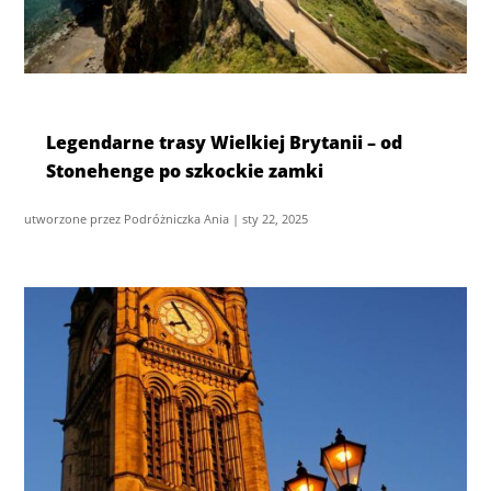
Legendarne trasy Wielkiej Brytanii – od
Stonehenge po szkockie zamki
utworzone przez
Podróżniczka Ania
|
sty 22, 2025