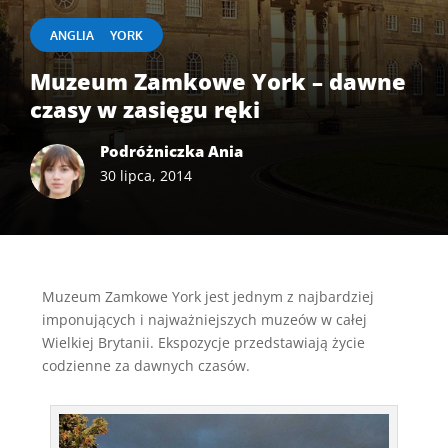
|
ANGLIA
YORK
Muzeum Zamkowe York – dawne
czasy w zasięgu ręki
Podróżniczka Ania
30 lipca, 2014
Muzeum Zamkowe York jest jednym z najbardziej
imponujących i najważniejszych muzeów w całej
Wielkiej Brytanii. Ekspozycje przedstawiają życie
codzienne za dawnych czasów.