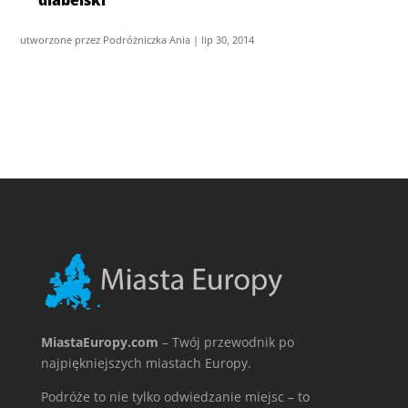
diabelski
utworzone przez
Podróżniczka Ania
|
lip 30, 2014
MiastaEuropy.com
– Twój przewodnik po
najpiękniejszych miastach Europy.
Podróże to nie tylko odwiedzanie miejsc – to