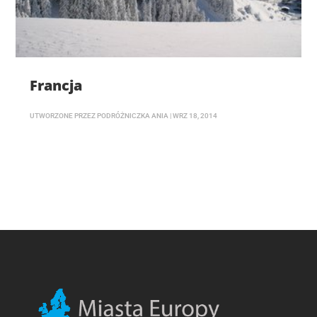
Francja
UTWORZONE PRZEZ
PODRÓŻNICZKA ANIA
|
WRZ 18, 2014