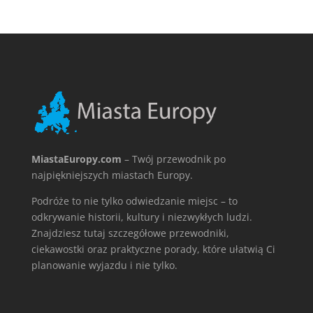
MiastaEuropy.com
– Twój przewodnik po
najpiękniejszych miastach Europy.
Podróże to nie tylko odwiedzanie miejsc – to
odkrywanie historii, kultury i niezwykłych ludzi.
Znajdziesz tutaj szczegółowe przewodniki,
ciekawostki oraz praktyczne porady, które ułatwią Ci
planowanie wyjazdu i nie tylko.