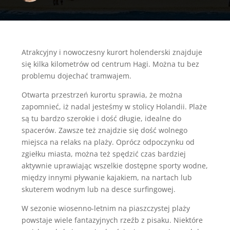
Atrakcyjny i nowoczesny kurort holenderski znajduje
się kilka kilometrów od centrum Hagi. Można tu bez
problemu dojechać tramwajem.
Otwarta przestrzeń kurortu sprawia, że można
zapomnieć, iż nadal jesteśmy w stolicy Holandii. Plaże
są tu bardzo szerokie i dość długie, idealne do
spacerów. Zawsze też znajdzie się dość wolnego
miejsca na relaks na plaży. Oprócz odpoczynku od
zgiełku miasta, można też spędzić czas bardziej
aktywnie uprawiając wszelkie dostępne sporty wodne,
między innymi pływanie kajakiem, na nartach lub
skuterem wodnym lub na desce surfingowej.
W sezonie wiosenno-letnim na piaszczystej plaży
powstaje wiele fantazyjnych rzeźb z pisaku. Niektóre