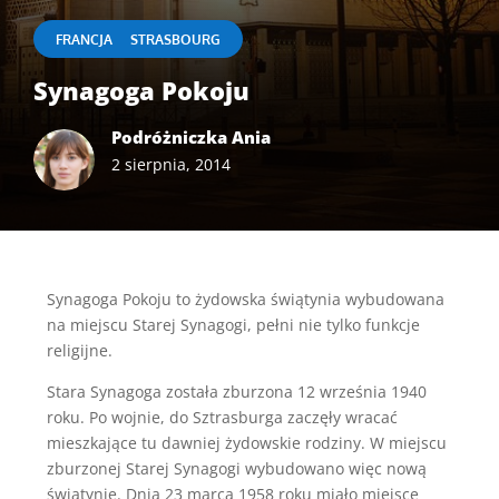
|
FRANCJA
STRASBOURG
Synagoga Pokoju
Podróżniczka Ania
2 sierpnia, 2014
Synagoga Pokoju to żydowska świątynia wybudowana
na miejscu Starej Synagogi, pełni nie tylko funkcje
religijne.
Stara Synagoga została zburzona 12 września 1940
roku. Po wojnie, do Sztrasburga zaczęły wracać
mieszkające tu dawniej żydowskie rodziny. W miejscu
zburzonej Starej Synagogi wybudowano więc nową
świątynię. Dnia 23 marca 1958 roku miało miejsce