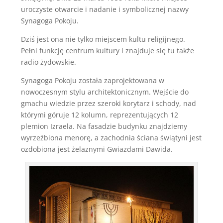
uroczyste otwarcie i nadanie i symbolicznej nazwy
Synagoga Pokoju.
Dziś jest ona nie tylko miejscem kultu religijnego.
Pełni funkcję centrum kultury i znajduje się tu także
radio żydowskie.
Synagoga Pokoju została zaprojektowana w
nowoczesnym stylu architektonicznym. Wejście do
gmachu wiedzie przez szeroki korytarz i schody, nad
którymi góruje 12 kolumn, reprezentujących 12
plemion Izraela. Na fasadzie budynku znajdziemy
wyrzeźbiona menorę, a zachodnia ściana świątyni jest
ozdobiona jest żelaznymi Gwiazdami Dawida.